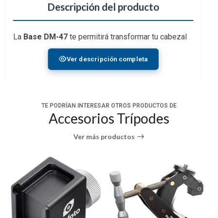
Descripción del producto
La
Base DM-47
te permitirá transformar tu cabezal
en un cabezal tipo Arca. Es compatible con todos los
Ver descripción completa
cabezales u otros accesorios para que lo utilices
cómo prefieras.
Revisa imágenes para aprender todas sus
TE PODRÍAN INTERESAR OTROS PRODUCTOS DE
posibilidades conjuntas.
Accesorios Trípodes
Ver más productos
CARACTERÍSTICAS
*Material: aluminio
*Anodizado negro
*Anclaje tipo Arca Swiss.
*Entrada central para tornillo de 3/8
*Nivel de burbuja