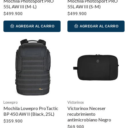
Mochila PhotoSport PRO
Mochila PhotoSport PRO
55L AW III (M-L)
55L AW III (S-M)
$499.900
$499.900
AGREGAR AL CARRO
AGREGAR AL CARRO
Lowepro
Victorinox
Mochila Lowepro ProTactic
Victorinox Neceser
BP 450 AW II (Black, 25L)
recubrimiento
antimicrobiano Negro
$359.900
$69.900