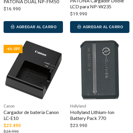
PATONA Cargador Doble
PATONA DUAL NP-FM50
LCD para NP-W235
$16.990
$19.990
AGREGAR AL CARRO
AGREGAR AL CARRO
-6% OFF
Canon
Hollyland
Cargador de batería Canon
Hollyland Lithium-Ion
LC-E10
Battery Pack 770
$23.490
$23.990
$24.990