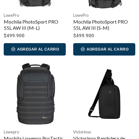
LowePro
LowePro
Mochila PhotoSport PRO
Mochila PhotoSport PRO
55L AW III (M-L)
55L AW III (S-M)
$499.900
$499.900
AGREGAR AL CARRO
AGREGAR AL CARRO
Lowepro
Victorinox
Mochila Lowepro ProTactic
Victorinox Bandolera de