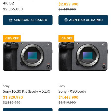
4K G2
$2.029.990
$2.055.000
$2.449.990
AGREGAR AL CARRO
AGREGAR AL CARRO
-18% OFF
-5% OFF
Sony
Sony
Sony FX30 Kit (Body + XLR)
Sony FX30 body
$1.929.990
$1.443.990
$2.339.990
$1.519.990