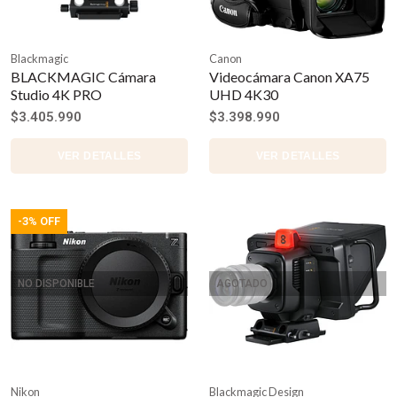
Blackmagic
Canon
BLACKMAGIC Cámara
Videocámara Canon XA75
Studio 4K PRO
UHD 4K30
$3.405.990
$3.398.990
VER DETALLES
VER DETALLES
-3% OFF
NO DISPONIBLE
AGOTADO
Nikon
Blackmagic Design