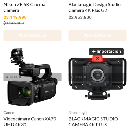
Nikon ZR 6K Cinema
Blackmagic Design Studio
Camera
Camera 4K Plus G2
$3.149.990
$2.953.800
$3.245.900
VER DETALLES
VER DETALLES
✈️ Importación
AGOTADO
AGOTADO
Canon
Blackmagic
Videocámara Canon XA70
BLACKMAGIC STUDIO
UHD 4K30
CAMERA 4K PLUS