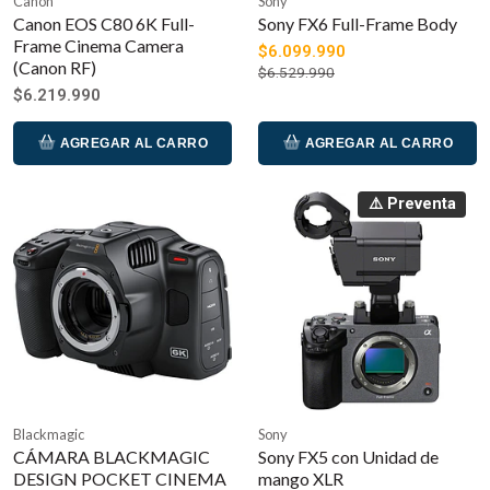
Canon
Sony
Canon EOS C80 6K Full-
Sony FX6 Full-Frame Body
Frame Cinema Camera
$6.099.990
(Canon RF)
$6.529.990
$6.219.990
AGREGAR AL CARRO
AGREGAR AL CARRO
⚠️ Preventa
Blackmagic
Sony
CÁMARA BLACKMAGIC
Sony FX5 con Unidad de
DESIGN POCKET CINEMA
mango XLR