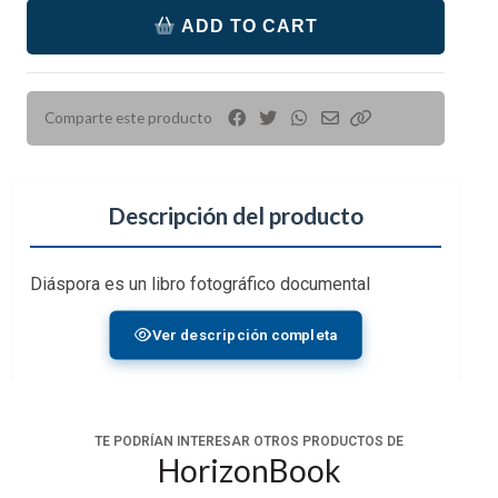
ADD TO CART
Comparte este producto
Descripción del producto
Diáspora es un libro fotográfico documental
centrado en mujeres afrodescendientes del norte de
Ver descripción completa
Chile. A través de retratos y secuencias visuales, el
proyecto aborda temas de identidad, memoria y
pertenencia, explorando las historias, prácticas
culturales y formas de organización social de estas
TE PODRÍAN INTERESAR OTROS PRODUCTOS DE
comunidades.
HorizonBook
El libro constituye uno de los primeros trabajos