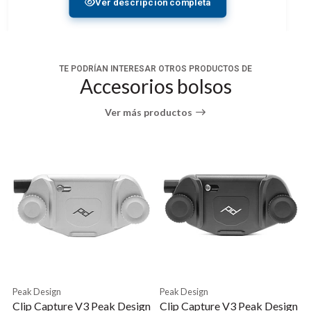
Ver descripción completa
7.3 x 5.8 x 3.2 cm de medidas internas
Incluye mallas para evitar que el contenido caiga
TE PODRÍAN INTERESAR OTROS PRODUCTOS DE
Cremallera de seguridad y apertura amplia
Accesorios bolsos
Color negro discreto
Ver más productos
Peak Design
Peak Design
Clip Capture V3 Peak Design
Clip Capture V3 Peak Design