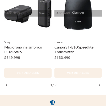
AGOTADO
AGOTADO
Sony
Canon
Micrófono inalámbrico
Canon ST-E10 Speedlite
ECM-W3S
Transmitter
$349.990
$133.490
VER DETALLES
VER DETALLES
3
/
9