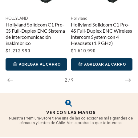
los oídos y una bolsa de transporte. Cuando se
combina con auriculares remotos, el sistema
HOLLYLAND
Hollyland
transmite en el espectro de 1,9 GHz y utiliza la
Hollyland Solidcom C1 Pro-
Hollyland Solidcom C1 Pro-
tecnología probada DECT 6.0 para garantizar una
3S Full-Duplex ENC Sistema
4S Full-Duplex ENC Wireless
transmisión segura y confiable a un rango de línea de
de intercomunicación
Intercom System con 4
inalámbrico
Headsets (1.9 GHz)
visión de hasta 1100', lo que lo hace muy adecuado
para una variedad de aplicaciones, incluida la
$1.212.990
$1.610.990
producción de cine/TV, conciertos y eventos en vivo.
AGREGAR AL CARRO
AGREGAR AL CARRO
Cancelación de ruido ambiental de doble micrófono
2
/
9
Para una comunicación clara en entornos ruidosos,
activa la función ENC (cancelación de ruido
ambiental) de doble micrófono. El algoritmo ENC
combina el micrófono direccional principal en la boca
del altavoz con un micrófono ambiental
VER CON LAS MANOS
Nuestra Premium-Store tiene una de las colecciones más grandes de
omnidireccional secundario en el auricular para
cámaras y lentes de Chile. Ven a probar lo que te interesa!
cancelar el ruido de fondo no deseado para un
discurso más inteligible. La amplia respuesta de