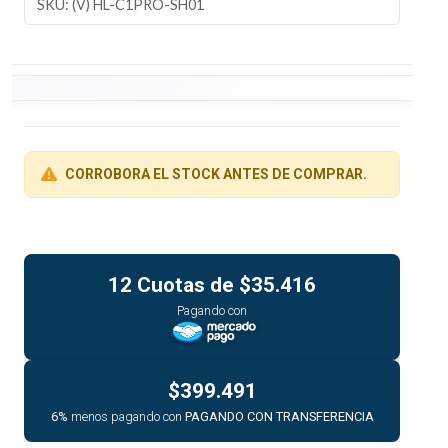
SKU: (V) HL-C1PRO-SH01
CORROBORA EL STOCK ANTES DE COMPRAR.
12 Cuotas de
$35.416
Pagando con
$399.491
6%
menos pagando con
PAGANDO CON TRANSFERENCIA