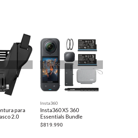
AGOTADO
nte los aspectos más destacados para su revisión.
as plantillas con un solo toque y los efectos creativos
 Selfie Stick Eraser, que elimina el soporte de tu palo
Insta360
ideas.
ntura para
Insta360 X5 360
asco 2.0
Essentials Bundle
$819.990