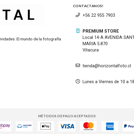
CONTACTANOS!
+56 22 955 7903
PREMIUM STORE
Local 14-A AVENIDA SAN
ividades. El mundo de la fotografía
MARIA 5.870
Vitacura
tienda@horizontalfoto.cl
Lunes a Viernes de 10 a 1
os integrados mejorados con tecnología de reducción de viento 
MÉTODOS DE PAGO ACEPTADOS
a a mantener el ruido al mínimo y puede encharse y apagarse fáci