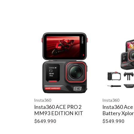
Nuevas características de IAAI Highlights Assistant enc
Crea tu próximo carrete o TikTok y tenlo ya preparado en t
de Shot Lab se pueden alternar fácilmente en la interfaz de
Insta360
Insta360
de selfie para una apariencia invisible. AI Warp utiliza pa
Insta360 ACE PRO 2
Insta360 Ace 
MM93 EDITION KIT
Battery Xplo
$649.990
$549.990