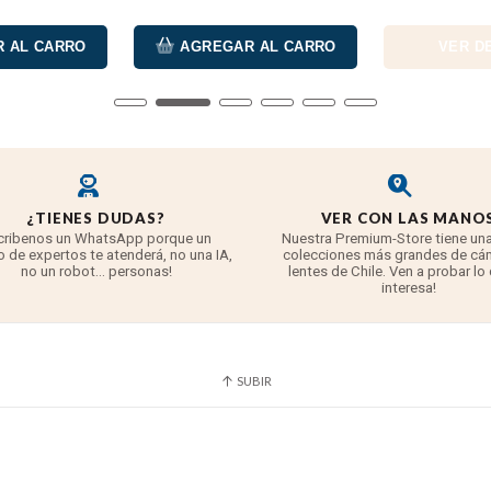
 AL CARRO
AGREGAR AL CARRO
VER D
¿TIENES DUDAS?
VER CON LAS MANO
cribenos un WhatsApp porque un
Nuestra Premium-Store tiene una
 de expertos te atenderá, no una IA,
colecciones más grandes de cá
no un robot... personas!
lentes de Chile. Ven a probar lo
interesa!
a claridad y detalle sorprendentes con el sensor 8K, incluso e
n ofrece fotos y vídeos ricos, nítidos y vibrantes.Lente co-dise
SUBIR
 última generación al Ace Pro 2. Esta alianza premium combina l
 imágenes espectaculares en cualquier momento. La nueva versi