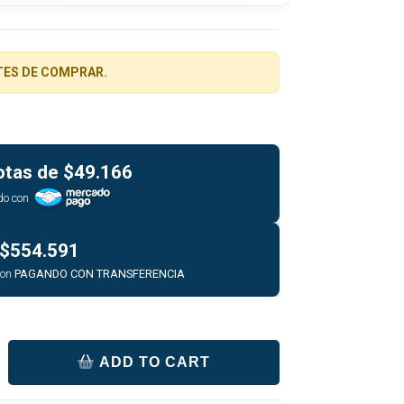
TES DE COMPRAR.
otas de
$49.166
do con
$554.591
con
PAGANDO CON TRANSFERENCIA
ADD TO CART