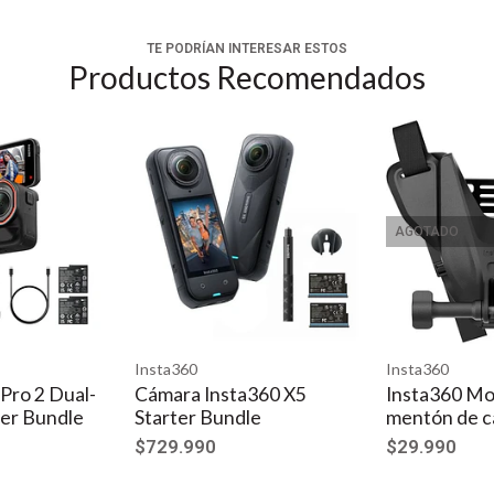
TE PODRÍAN INTERESAR ESTOS
Productos Recomendados
AGOTADO
uentra los mejores momentos de tu vídeo y entrega automáticame
u teléfono usando la aplicación Insta360. La edición automática, l
 la aplicación. Crea vistas dinámicas en tercera persona con el ai
Insta360
Insta360
labras clave preestablecidas o personalizadas para dar vida a las 
Pro 2 Dual-
Cámara Insta360 X5
Insta360 Mo
rer Bundle
Starter Bundle
mentón de c
$729.990
$29.990