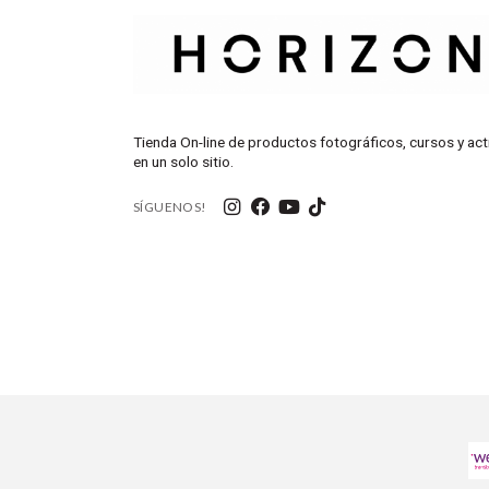
Tienda On-line de productos fotográficos, cursos y act
en un solo sitio.
SÍGUENOS!
Micrófonos incorporadosEl Ace Pro 2 cuenta con micrófon
contenido de aventura. Un protector contra el viento ayud