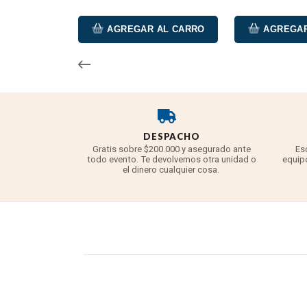
AGREGAR AL CARRO
AGREGAR
DESPACHO
Gratis sobre $200.000 y asegurado ante
Es
todo evento. Te devolvemos otra unidad o
equipo
el dinero cualquier cosa.
Sensor de 1/1,3"Captura cada momento emocionante con un
condiciones de poca luz. Su rendimiento de alta resolució
su legendaria experiencia en diseño óptico e imágenes de
reconocida experiencia en imágenes de Leica, ofreciendo