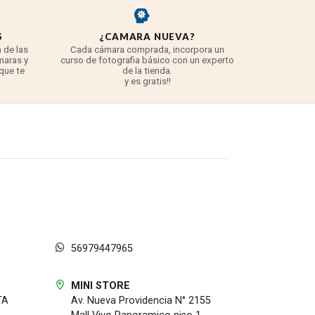
S
¿CAMARA NUEVA?
REYE
 de las
Cada cámara comprada, incorpora un
3 años para
maras y
curso de fotografia básico con un experto
para 
 que te
de la tienda.
TODO lo q
y es gratis!!
56979447965
MINI STORE
TA
Av. Nueva Providencia N° 2155