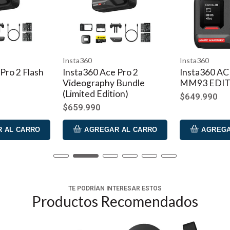
 persona Insta360
Insta360
Insta360
Flash
Insta360 Ace Pro 2
Insta360 ACE PRO
Videography Bundle
MM93 EDITION K
(Limited Edition)
$649.990
$659.990
ARRO
AGREGAR AL CARRO
AGREGAR AL C
TE PODRÍAN INTERESAR ESTOS
Productos Recomendados