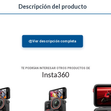
Descripción del producto
Ver descripción completa
ión general
TE PODRÍAN INTERESAR OTROS PRODUCTOS DE
Insta360
 próxima aventura de ciclismo de carretera utilizando el
juego 
manillar con abrazaderas dobles y un poste de extensión de fibra
d con la mayoría de los modelos de bicicletas. El poste de extens
conectar una cámara de su elección.