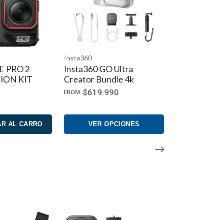
Insta360
Insta360
 2
Insta360 GO Ultra
Insta360 Ace Pro 
IT
Creator Bundle 4k
Creator Bundle
$619.990
$589.990
FROM
ARRO
VER OPCIONES
AGREGAR AL 