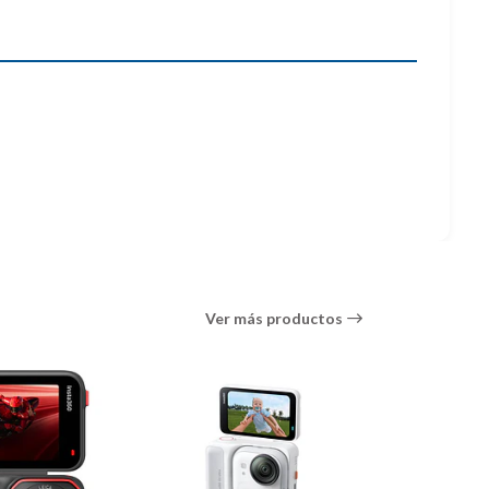
Ver más productos
de montaje de manillar de bicicleta en tercera
 de carbono de 9,8". Las abrazaderas de montaje del
ión se une a la barra a través de un tornillo de 1/4"-20