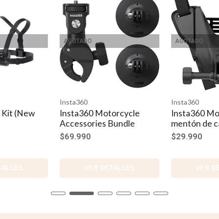
AGOTADO
AGOTADO
Insta360
Insta360
 Kit (New
Insta360 Motorcycle
Insta360 Mo
Accessories Bundle
mentón de c
$69.990
$29.990
TALLES
VER DETALLES
VER D