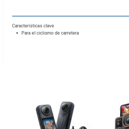
Características clave
Para el ciclismo de carretera
Soporte de manillar con abrazaderas
Poste de extensión de fibra de carbono de 9,8"
Tornillos de montaje de 1/4"-2
Insta360 CINSTAVG Descripc
Grabe tomas POV dinámicas con su cámara de acción en su
persona Insta360
. El conjunto consta de un soporte de 
manillar tienen un rango de 0,98 a 1,23" para compatibilida
y tiene un tornillo de montaje de cámara de 1/4"-20 para 