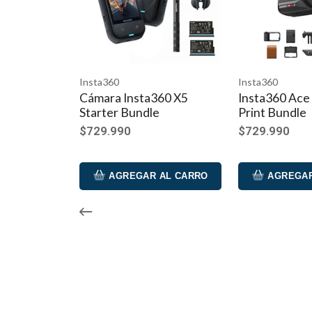
Artículos incluidos
Juego de montaje de manillar de bicicleta de tercera
Soporte para manillar
Poste de extensión de fibra de carbono
Tornillo de mariposa
Insta360
Insta360
Cámara Insta360 X5
Insta360 Ace Pro 2 
Lavadora
Starter Bundle
Print Bundle
$729.990
$729.990
AGREGAR AL CARRO
AGREGAR AL C