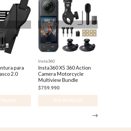
AGOTADO
Insta360
ntura para
Insta360 X5 360 Action
asco 2.0
Camera Motorcycle
Multiview Bundle
$759.990
ETALLES
VER DETALLES