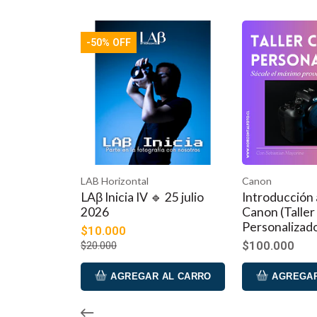
Al ser un taller personalizado, la previa inscripción debe
teléfono fijo
(+56 26465 4508),
correo electrónico
(tie
consultar la disponibilidad de horarios y coordinar el día
OFF
disponibles para responder cualquier consulta que tengas
Algunas consideraciones que debes tener en cuenta a
🔹Luego de coordinar un día, tienes un plazo para realizar
plazo, procederemos a anular la reserva.
🔹Si deseas cancelar tu cupo por cualquier motivo, inclui
del evento
. Apreciamos el tiempo y dedicación de nuestr
mismo y se podrá acordar una nueva fecha según la dispon
zontal
Canon
Leica
🔹Si Horizontal Foto tuviera que
reprogramar la fecha 
cia IV 🔹 25 julio
Introducción a tu cámara
Intro
alternativas. Entre ellas,
mantener el cupo y reprograma
Canon (Taller
Leica 
Personalizado)
Perso
0
📍
Dónde
:
Avenida Santa María 5870, Vitacura. Edificio
$100.000
$100.
📅
Cuándo:
Tú coordinas la fecha con nuestro equipo de
🕰
Duración
: 3 horas
GREGAR AL CARRO
AGREGAR AL CARRO
⛓
Cupos
: Personalizado (Taller 1 a 1)
📸 ¿
Qué necesito?
: Cámara fotográfica (ideal lente, tarj