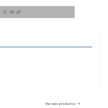
usar sin perderte ningún detalle tu cámara
 básica para luego terminar con un profundo
mente tu cámara, botones de función,
Ver más productos