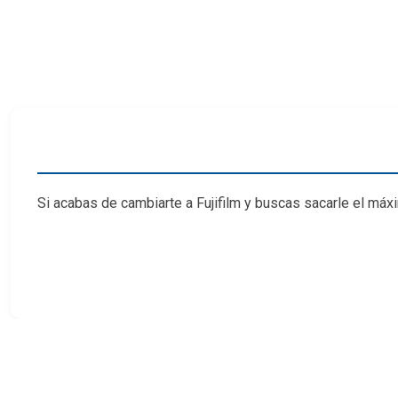
Si acabas de cambiarte a Fujifilm y buscas sacarle el máx
Junto a Horizontal Foto y nuestros docentes hemos prep
Fujifilm. Este taller tomará en cuenta tus conocimientos 
acercamiento al sistema Fujifilm (es necesario mane
El objetivo de este taller es que, una vez finalizado,
obten
simulaciones de películas, recetas, aplicaciones
para 
¿Cómo me inscribo?