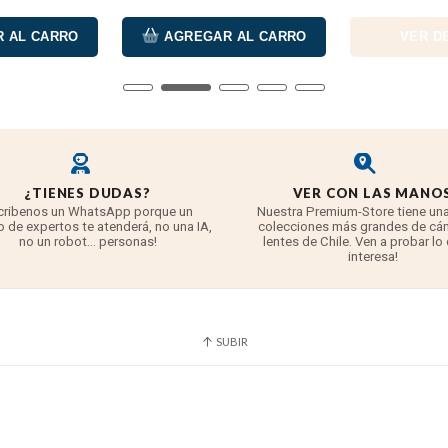
 AL CARRO
AGREGAR AL CARRO
VER D
¿TIENES DUDAS?
VER CON LAS MANO
cribenos un WhatsApp porque un
Nuestra Premium-Store tiene una
 de expertos te atenderá, no una IA,
colecciones más grandes de cá
no un robot... personas!
lentes de Chile. Ven a probar lo
interesa!
SUBIR