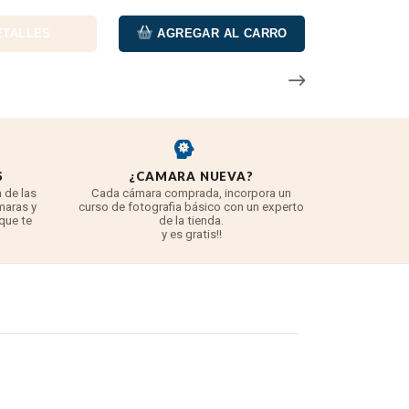
ETALLES
AGREGAR AL CARRO
S
¿CAMARA NUEVA?
REYE
 de las
Cada cámara comprada, incorpora un
3 años para
maras y
curso de fotografia básico con un experto
para 
 que te
de la tienda.
TODO lo q
y es gratis!!