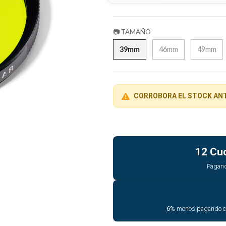
📷 TAMAÑO
39mm
46mm
49mm
CORROBORA EL STOCK AN
12 Cu
Pagan
6%
menos pagando 