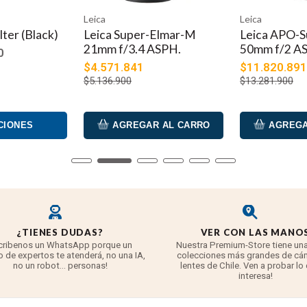
Leica
Leica
ilter (Black)
Leica Super-Elmar-M
Leica APO-
21mm f/3.4 ASPH.
50mm f/2 A
0
$4.571.841
$11.820.891
$5.136.900
$13.281.900
CIONES
AGREGAR AL CARRO
AGREGA
¿TIENES DUDAS?
VER CON LAS MANO
cribenos un WhatsApp porque un
Nuestra Premium-Store tiene una
 de expertos te atenderá, no una IA,
colecciones más grandes de cá
no un robot... personas!
lentes de Chile. Ven a probar lo
interesa!