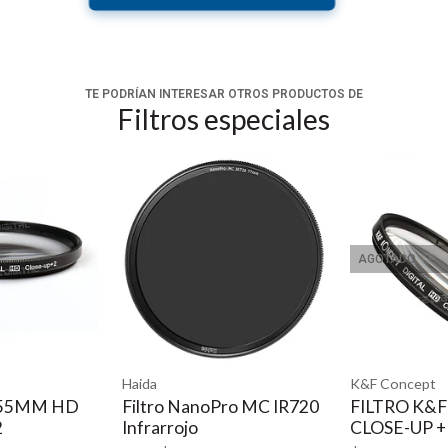
TE PODRÍAN INTERESAR OTROS PRODUCTOS DE
Filtros especiales
AGOTADO
AGOTADO
K&F Concept
Haida
noPro MC IR720
FILTRO K&F 58MM HD
Filtro N
CLOSE-UP + 4
Night 1