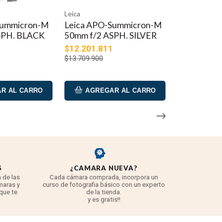
Leica
Summicron-M
Leica APO-Summicron-M
SPH. BLACK
50mm f/2 ASPH. SILVER
$12.201.811
$13.709.900
R AL CARRO
AGREGAR AL CARRO
S
¿CAMARA NUEVA?
REYE
 de las
Cada cámara comprada, incorpora un
3 años para
maras y
curso de fotografia básico con un experto
para 
 que te
de la tienda.
TODO lo q
y es gratis!!