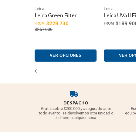
Leica
Leica
Leica Green Filter
Leica UVa II F
$228.730
$189.90
FROM
FROM
$257.000
VER OPCIONES
VER OP
DESPACHO
Gratis sobre $200.000 y asegurado ante
Es
todo evento. Te devolvemos otra unidad o
equipo
el dinero cualquier cosa.