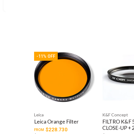
K&F Concept
Haida
e Filter
FILTRO K&F 55MM HD
Filtro Na
CLOSE-UP + 2
Infrarrojo
730