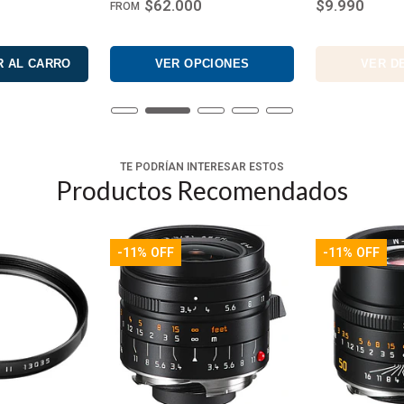
000
$9.990
$160.00
 OPCIONES
VER DETALLES
VE
TE PODRÍAN INTERESAR ESTOS
Productos Recomendados
-11% OFF
-11% OFF