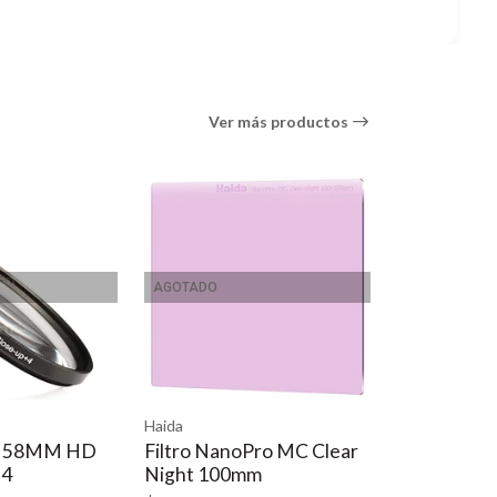
Ver más productos
AGOTADO
Haida
anoPro MC Clear
Filtro Red Diamond Soft
00mm
GND8 (0,9) 3 pasos