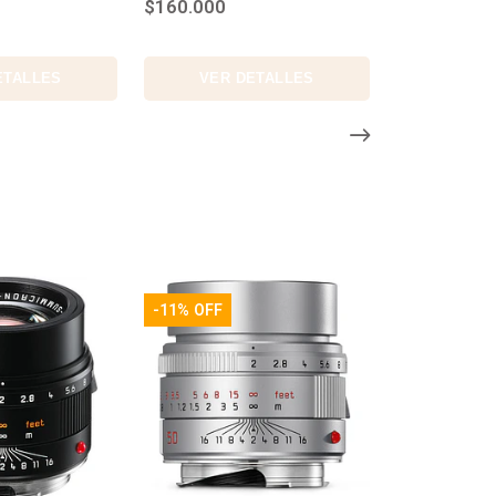
100mm
0
$160.000
R DETALLES
VER DETALLES
-11% OFF