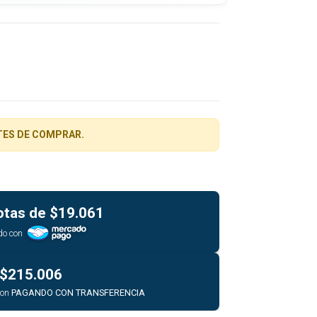
TES DE COMPRAR.
otas de
$19.061
do con
$215.006
con
PAGANDO CON TRANSFERENCIA