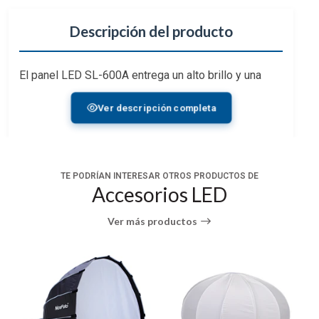
Descripción del producto
El panel LED SL-600A entrega un alto brillo y una
fuente de luz estable para la iluminación de
Ver descripción completa
películas, producción de vídeo y entrevista de
televisión.
Los fotógrafos o los videomakers pueden controlar
el brillo de la iluminación en diferentes grupos
TE PODRÍAN INTERESAR OTROS PRODUCTOS DE
fácilmente.
Accesorios LED
El panel LED SL-600A cuenta con un alto CRI,
Ver más productos
proporciona una luz difusa, temperatura de color
ajustable 3200K-6500K, y el tiempo de vida de los
LED es más de 50.000 horas; Destacada por el
diseño súper delgado, pantalla de función HD LCD,
con el módulo receptor Bluetooth APP incorporado;
Está fabricada con una carcasa de aleación de