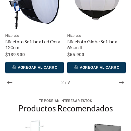
aluminio, que proporciona una refrigeración rápida y
silenciosa. Es ampliamente utilizado en televisión,
vídeo en directo, estudios profesionales y fotografía
comercial, etc.
Nicefoto
Nicefoto
MODELO
SL-500A
SL-600A
Nicefoto Softbox Led Octa
NiceFoto Globe Softbox
120cm
65cm II
Código
640159
640202
$139.900
$55.900
Potencia
50W
45W
Voltaje
DC17V
AGREGAR AL CARRO
AGREGAR AL CARRO
CRI
≥96
TLCI
≥96
2
/
9
Temperatura de Color
3200-6500K± 200k
Flujo luminoso
46000LM
4500LM
TE PODRÍAN INTERESAR ESTOS
(Lumen)
Productos Recomendados
Angulo
120º
45º
Ajustes Potencia
000-100
Transmisor
Bluethooth 5.0/ Aplicación