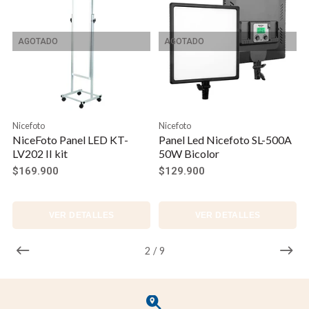
Incorporado
móvil
Transmisor
≥80m
AGOTADO
AGOTADO
Sistema de
Ventilador
Refrigeración
Nicefoto
Nicefoto
NiceFoto Panel LED KT-
Panel Led Nicefoto SL-500A
LV202 II kit
50W Bicolor
$169.900
$129.900
VER DETALLES
VER DETALLES
2
/
9