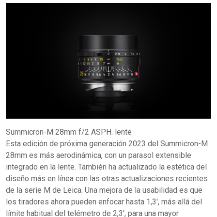
Summicron-M 28mm f/2 ASPH. lente
Esta edición de próxima generación 2023 del Summicron-M
28mm es más aerodinámica, con un parasol extensible
integrado en la lente. También ha actualizado la estética del
diseño más en línea con las otras actualizaciones recientes
de la serie M de Leica. Una mejora de la usabilidad es que
los tiradores ahora pueden enfocar hasta 1,3', más allá del
límite habitual del telémetro de 2,3', para una mayor