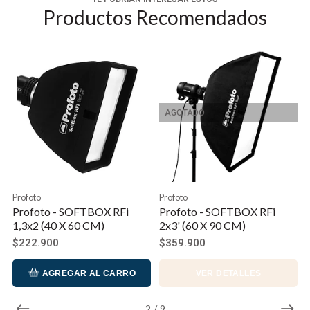
Productos Recomendados
AGOTADO
Profoto
Profoto
Profoto - SOFTBOX RFi
Profoto - SOFTBOX RFi
1,3x2 (40 X 60 CM)
2x3' (60 X 90 CM)
$222.900
$359.900
AGREGAR AL CARRO
VER DETALLES
2
/
9