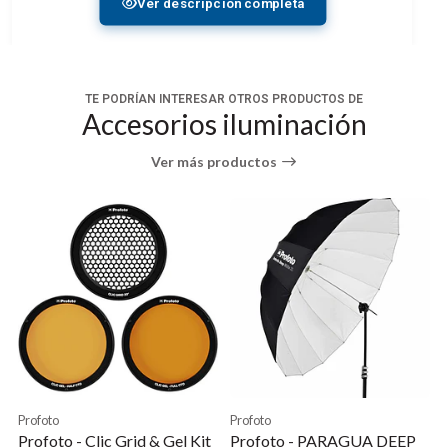
Ver descripción completa
conexión miniphone de 3,5 mm
Cable de sincronización de 5 metros (conexión de
PC a miniphone de 3,5 mm) para D1, D2, B1, B1X y
TE PODRÍAN INTERESAR OTROS PRODUCTOS DE
B2.
Accesorios iluminación
Ver más productos
Profoto
Profoto
Profoto - Clic Grid & Gel Kit
Profoto - PARAGUA DEEP