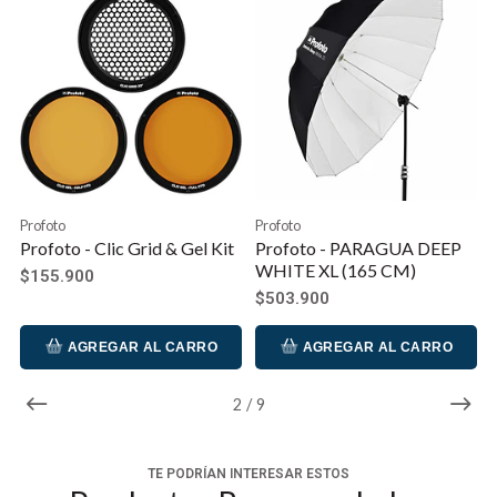
Disponible en dos tamaños: Mediano (80 cm/33″) y
Grande (120 cm/47″).
Profoto
Profoto
Profoto - Clic Grid & Gel Kit
Profoto - PARAGUA DEEP
WHITE XL (165 CM)
$155.900
$503.900
AGREGAR AL CARRO
AGREGAR AL CARRO
2
/
9
TE PODRÍAN INTERESAR ESTOS