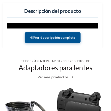
Descripción del producto
Ver descripción completa
TE PODRÍAN INTERESAR OTROS PRODUCTOS DE
Adaptadores para lentes
Ver más productos
El
convertidor de montaje MC-11
permite el uso
de lentes de montaje EF de
Sigma
en cuerpos de