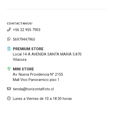
Contemporary
18-35mm f/1.8 DC HSM Art
18-200mm f/3.5-6.3 DC Macro OS HSM
Contemporary
CONTACTANOS!
18-300mm f/3.5-6.3 DC Macro OS HSM
+56 22 955 7903
Contemporary
56979447965
50-100mm f/1.8 DC HSM Art
30mm f/1.4 DC HSM Art
PREMIUM STORE
19mm f/2.8 DN Art
Local 14-A AVENIDA SANTA MARIA 5.870
30mm f/1.4 DC HSM Art
Vitacura
60mm f/2.8 DN Arte
MINI STORE
16mm f/1.4 DC DN Contemporary
Av. Nueva Providencia N° 2155
30mm f/1.4 DC DN Contemporary
Mall Vivo Panoramico piso 1
56mm f/1.4 DC DN Contemporary
tienda@horizontalfoto.cl
Lunes a Viernes de 10 a 18:30 horas