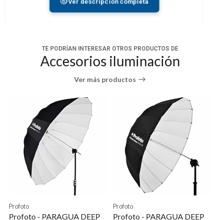
Ver descripción completa
Modelo: LS-360AT
Max. altura: 360cm
Mini altura: 107 cm
Altura plegada: 110 cm
TE PODRÍAN INTERESAR OTROS PRODUCTOS DE
Soporta: 5,0 kg.
Accesorios iluminación
Pesa: 3,0 kg
Ver más productos
Profoto
Profoto
Profoto - PARAGUA DEEP
Profoto - PARAGUA DEEP