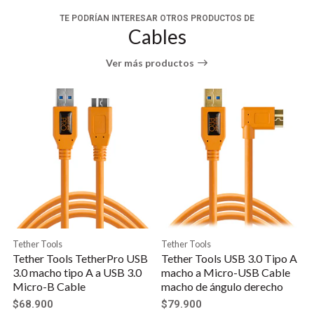
cinco cables diferentes con diferentes diámetros.
TE PODRÍAN INTERESAR OTROS PRODUCTOS DE
Este espaciador de cable se conecta al soporte en L
Cables
de tipo Arca de su cámara y le da a su cámara 1,25"
adicional de espacio libre en la posición vertical.
Ver más productos
Añade un espacio libre adicional de 1,25"
cuando se utiliza un soporte en L tipo Arca
Asegura múltiples cables de atar, vídeo y gatillo
a la vez
Se Adapta a una variedad de diámetros de cable
Asegura y ajusta a mano sin necesidad de
herramientas especiales
Construcción de aluminio en negro no
reflectante
Tether Tools
Tether Tools
Tether Tools TetherPro USB
Tether Tools USB 3.0 Tipo A
3.0 macho tipo A a USB 3.0
macho a Micro-USB Cable
Micro-B Cable
macho de ángulo derecho
$68.900
$79.900