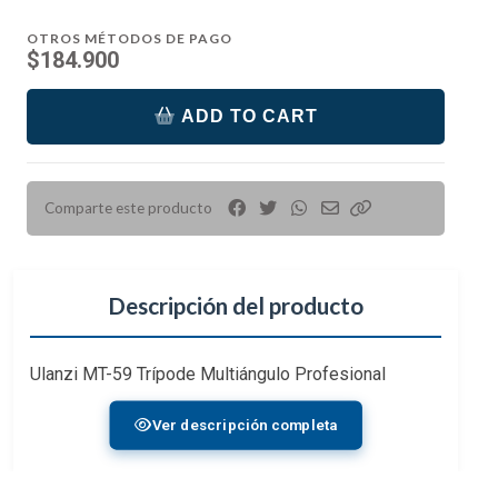
OTROS MÉTODOS DE PAGO
$184.900
ADD TO CART
Comparte este producto
Descripción del producto
Ulanzi MT-59 Trípode Multiángulo Profesional
Permite situar la cámara en cualquier posición:
Ver descripción completa
vertical, 90°, a raz de suelo, de cabeza: el límite es tu
imaginaciónCaracterísticasDedicado a los
macrofotógrafos profesionales: El primer trípode de