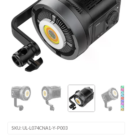
SKU: UL-L074CNA1-Y-P003