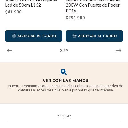
Fuentes de alimentación: Adaptador de corriente
Led de 50cm L132
200W Con Fuente de Poder
P016
DC a 220V o batería V-Mount (no incluida)
$41.900
$291.900
Control inalámbrico: Hasta 30 metros de
distancia con la app Ulanzi Connect
AGREGAR AL CARRO
AGREGAR AL CARRO
Nota importante:
El producto no incluye batería,
pero sí incluye una fuente de alimentación para 220V.
2
/
9
VER CON LAS MANOS
Nuestra Premium-Store tiene una de las colecciones más grandes de
cámaras y lentes de Chile. Ven a probar lo que te interesa!
SUBIR