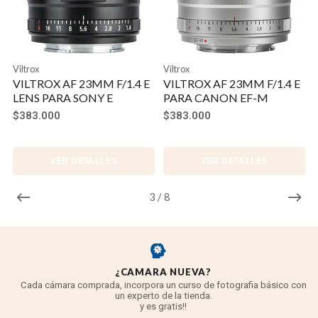
de aberraciones y distorciones. Sus varias capas HD
Nano reducen los destellos y el «ghosting»,
entregando mayor contraste en la imagen. Su diseño
Viltrox
Viltrox
es compatible con la cámara X-Pro3.
VILTROX AF 23MM F/1.4 E
VILTROX AF 23MM F/1.4 E
LENS PARA SONY E
PARA CANON EF-M
$383.000
$383.000
VER DETALLES
VER DETALLES
3
/
8
¿CAMARA NUEVA?
Cada cámara comprada, incorpora un curso de fotografia básico con
un experto de la tienda.
y es gratis!!