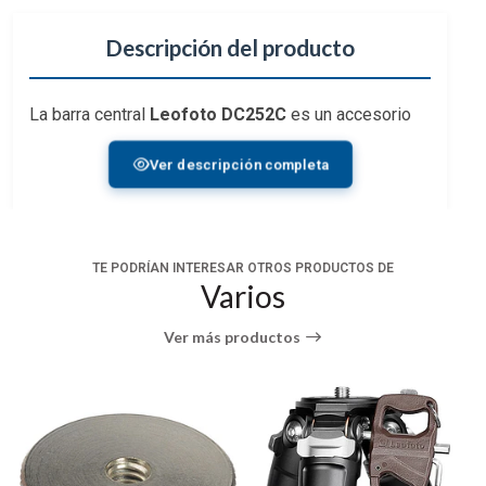
Descripción del producto
La barra central
Leofoto DC252C
es un accesorio
opcional para darle mayor altura a tu trípode. De fácil
Ver descripción completa
montaje, es resistente y de 2 secciones.
CARACTERÍSTICAS
Material: Carbono
TE PODRÍAN INTERESAR OTROS PRODUCTOS DE
Material: Carbono
Varios
Largo: 31 cm
Ver más productos
Diámetro: 25/22mm
Peso: 123 grs