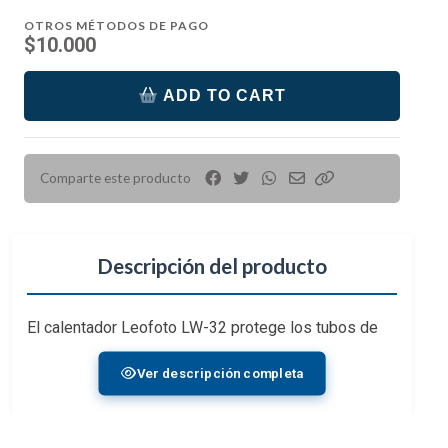
OTROS MÉTODOS DE PAGO
$10.000
ADD TO CART
Comparte este producto
Descripción del producto
El calentador Leofoto LW-32 protege los tubos de
las patas del trípode contra golpes y rozaduras,
Ver descripción completa
además de proteger las manos cuando la
temperatura es cercana a 0 grados celsius. Es
acolchada y de tacto suave, la cara interna es