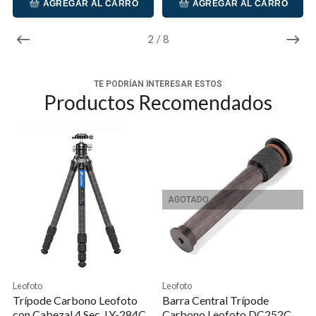
AGREGAR AL CARRO
AGREGAR AL CARRO
2
/
8
TE PODRÍAN INTERESAR ESTOS
Productos Recomendados
AGOTADO
Leofoto
Leofoto
Trípode Carbono Leofoto
Barra Central Trípode
con Cabezal 4 Sec. LY-284C
Carbono Leofoto DC252C