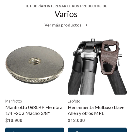
antideslizante para una mayor sujeción al trípode.
TE PODRÍAN INTERESAR OTROS PRODUCTOS DE
Varios
Se instala fácilmente con un velcro en patas de
32mm.
Ver más productos
Manfrotto
Leofoto
Manfrotto 088LBP Hembra
Herramienta Multiuso Llave
1/4"-20 a Macho 3/8"
Allen y otros MPL
$10.900
$12.000