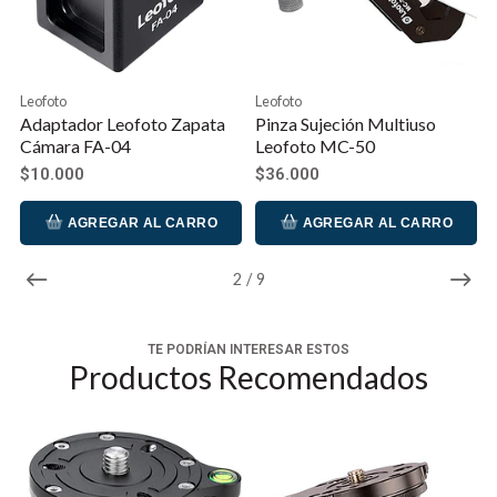
Material: aluminio aeronáutico
Nivel de Burbuja
Tornillo 3/8
Nivel: +/- 15º
Leofoto
Leofoto
Diámetro: 60mm
ta
Pinza Sujeción Multiuso
Soporte Teléfono Leofoto
Soporta: 15 Kg
Leofoto MC-50
PC-90 II
Altura máxima: 53mm
$36.000
$22.000
Peso: 206 gr
O
AGREGAR AL CARRO
AGREGAR AL CARRO
3
/
9
TE PODRÍAN INTERESAR ESTOS
Productos Recomendados