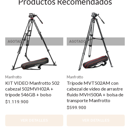
Productos Recomendados
AGOTADO
AGOTADO
Manfrotto
Manfrotto
KIT VIDEO Manfrotto 502
Trípode MVT502AM con
cabezal 502MVH02A +
cabezal de vídeo de arrastre
trípode 546GB + bolso
fluido MVH500A + bolsa de
transporte Manfrotto
$1.119.900
$599.900
VER DETALLES
VER DETALLES