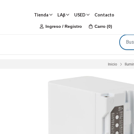
Tienda
LAβ
USED
Contacto
Ingreso / Registro
Carro
(
0
)
Inicio
Ilumi