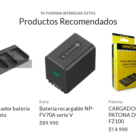
TE PODRÍAN INTERESAR ESTOS
Productos Recomendados
Sony
Patona
dor bateria
Batería recargable NP-
CARGADOR
to
FV70A serie V
PATONA DU
FZ100
$89.990
$14.990