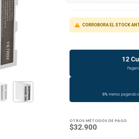
CORROBORA EL STOCK AN
12 Cu
Pagan
6%
menos pagando 
OTROS MÉTODOS DE PAGO
$32.900