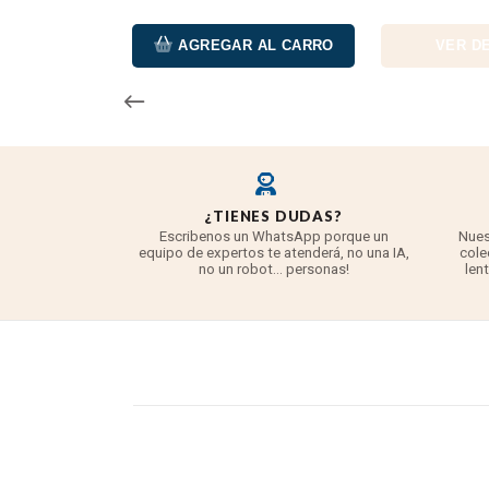
AGREGAR AL CARRO
VER DE
O
¿TIENES DUDAS?
asegurado ante
Escribenos un WhatsApp porque un
Nues
s otra unidad o
equipo de expertos te atenderá, no una IA,
cole
r cosa.
no un robot... personas!
len