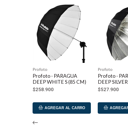
una carga de larga duración que se puede recargar en apro
Cuenta con un indicador de estado LED brillante para mostr
Artículos incluidos
Batería de iones de litio Viltrox L-Series NP-F970 
Profoto
Profoto
Profoto - PARAGUA
Profoto - P
DEEP WHITE S (85 CM)
DEEP SILVER
$258.900
$527.900
AGREGAR AL CARRO
AGREGAR