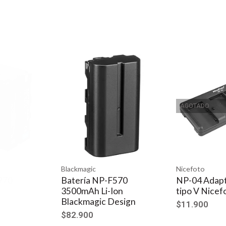
AGOTADO
Blackmagic
Nicefoto
Batería NP-F570
NP-04 Adapta
3500mAh Li-Ion
tipo V Nicefo
Blackmagic Design
$11.900
$82.900