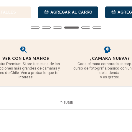
TALLES
AGREGAR AL CARRO
AGREGA
VER CON LAS MANOS
¿CAMARA NUEVA?
tra Premium-Store tiene una de las
Cada cámara comprada, incorp
cciones más grandes de cámaras y
curso de fotografia básico con un
tes de Chile. Ven a probar lo que te
de la tienda.
interesa!
y es gratis!!
SUBIR