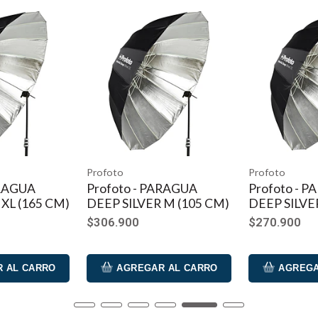
ximadamente 7 horas. La batería se carga en un cargador estánda
ar cuando la batería se está cargando o llena.
(blanca)
Profoto
Profoto
ARAGUA
Profoto - PARAGUA
Profoto - 
 XL (165 CM)
DEEP SILVER M (105 CM)
DEEP SILVER
$306.900
$270.900
 AL CARRO
AGREGAR AL CARRO
AGREGA