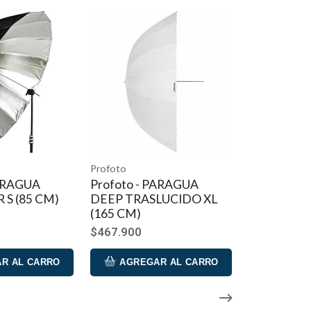
r de la serie L o usando la entrada USB de 5 V y 2 A.
Profoto
PARAGUA
Profoto - PARAGUA
 S (85 CM)
DEEP TRASLUCIDO XL
(165 CM)
$467.900
R AL CARRO
AGREGAR AL CARRO