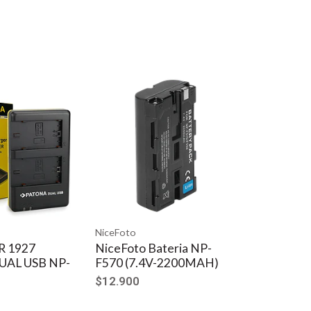
NiceFoto
 1927
NiceFoto Bateria NP-
AL USB NP-
F570 (7.4V-2200MAH)
$12.900