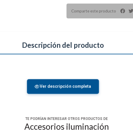
Comparte este producto
Descripción del producto
Ver descripción completa
ía de la serie L de Viltrox
TE PODRÍAN INTERESAR OTROS PRODUCTOS DE
Accesorios iluminación
e iones de litio de la serie L NP-F970
de
Viltrox
. Esta baterí