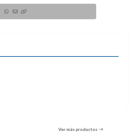
Ver más productos
a de iones de litio NP-F970 de la serie L proporciona