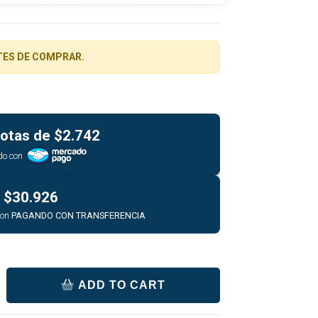
TES DE COMPRAR.
otas de
$2.742
do con
$30.926
con
PAGANDO CON TRANSFERENCIA
ADD TO CART