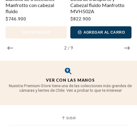
Manfrotto con cabezal
Cabezal fluido Manfrotto
fluido
MVH502A
Repelente Al Agua: Sí
$746.900
$822.900
VER DETALLES
AGREGAR AL CARRO
2
/
9
VER CON LAS MANOS
Nuestra Premium-Store tiene una de las colecciones más grandes de
cámaras y lentes de Chile. Ven a probar lo que te interesa!
SUBIR