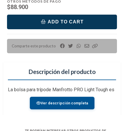
OTROS MÉTODOS DE PAGO
$88.900
ADD TO CART
Comparte este producto
Descripción del producto
La bolsa para trípode Manfrotto PRO Light Tough es
una solución de diseño exclusivo compatible con
Ver descripción completa
todas las maletas rígidas Manfrotto PRO Light
Tough: a través de 4 (o 6 según el modelo de
maletas Tough) pasadores metálicos
convenientemente colocados en el panel frontal de