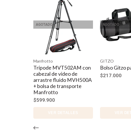
AGOTADO
AGOTADO
Manfrotto
GITZO
Trípode MVT502AM con
Bolso Gitzo p
cabezal de vídeo de
$217.000
arrastre fluido MVH500A
+ bolsa de transporte
Manfrotto
$599.900
VER DETALLES
VER DE