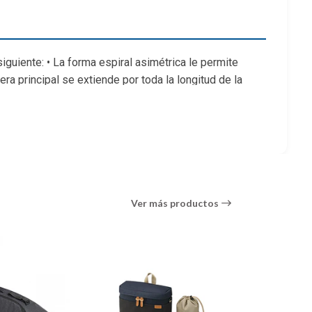
uiente: • La forma espiral asimétrica le permite
a principal se extiende por toda la longitud de la
rotege la cabeza del trípode durante el transporte. •
inal realizado a mano.
Ver más productos