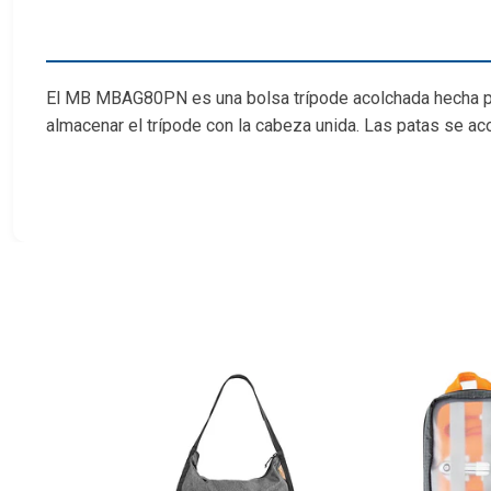
El MB MBAG80PN es una bolsa trípode acolchada hecha para
almacenar el trípode con la cabeza unida. Las patas se ac
bolsa mientras se envuelve alrededor de la parte superior 
Se puede llevar el uso de la correa de hombro incluida, hor
Características:
– Diámetro Base Interna: 15 cm
– Diámetro de cabezales internos: 21 cm
– Longitud compartimento principal interna (L): 76 cm
– Longitud externa (L): 80 cm
– Diámetro Base externa: 17 cm
– Diámetro Externo: 23 cm
– Peso: 0,63 kg
– Color: Negro