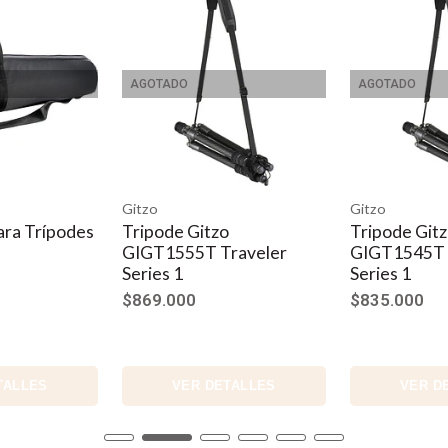
AGOTADO
AGOTADO
Gitzo
Gitzo
ara Trípodes
Tripode Gitzo
Tripode Git
GIGT1555T Traveler
GIGT1545T 
Series 1
Series 1
$869.000
$835.000
TALLES
VER DETALLES
VER D