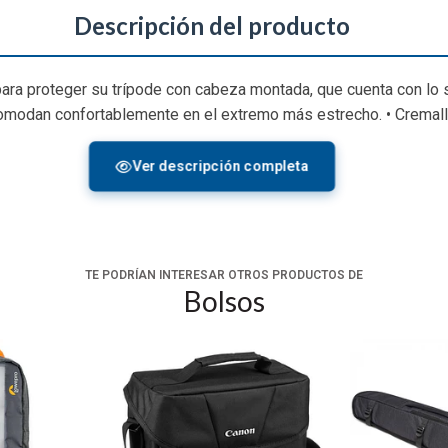
Descripción del producto
 proteger su trípode con cabeza montada, que cuenta con lo sig
omodan confortablemente en el extremo más estrecho. • Cremaller
para abrir fácilmente y apoderarse de su trípode. • Thermoform p
izontalmente mediante el asa lateral o verticalmente por el asa f
Ver descripción completa
TE PODRÍAN INTERESAR OTROS PRODUCTOS DE
Bolsos