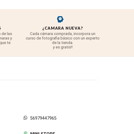
S
¿CAMARA NUEVA?
REYE
 de las
Cada cámara comprada, incorpora un
3 años para
maras y
curso de fotografia básico con un experto
para 
 que te
de la tienda.
TODO lo q
y es gratis!!
56979447965