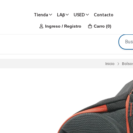
Tienda
LAβ
USED
Contacto
Ingreso / Registro
Carro
(
0
)
Inicio
Bolsos