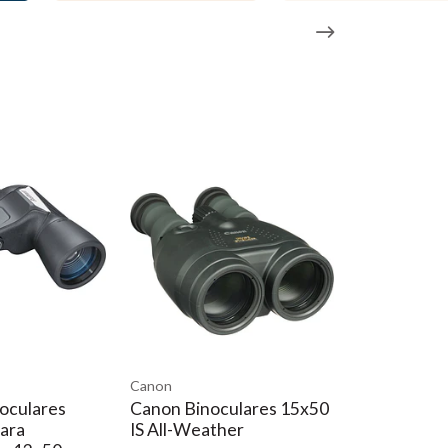
rde
el color, el contraste y la claridad
e distrae que es común cuando se sostiene ópticas de
mientras se usan guantes
para montar el binocular en un trípode, cabezal o placa
uz y garantiza que toda la escena permanezca a la
Canon
noculares
Canon Binoculares 15x50
para
IS All-Weather