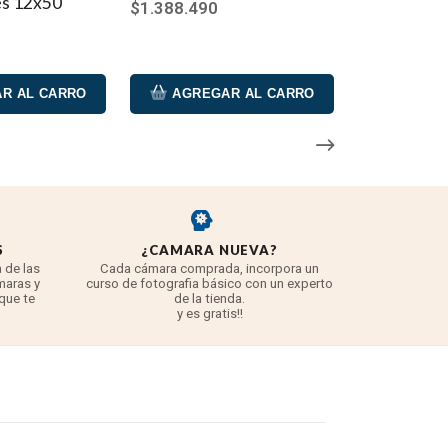
s 12x50
$1.388.490
llamiento interno
R AL CARRO
AGREGAR AL CARRO
odo y antideslizante
S
¿CAMARA NUEVA?
REYE
 de las
Cada cámara comprada, incorpora un
3 años para
maras y
curso de fotografia básico con un experto
para 
 que te
de la tienda.
TODO lo q
y es gratis!!