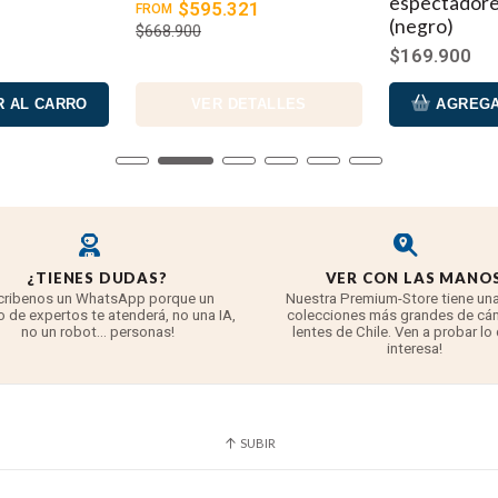
espectadore
$595.321
FROM
(negro)
$668.900
rica sin usar plomo ni arsénico
$169.900
r impermeable con una clasificación de IPX7 y resistente al nema
 AL CARRO
VER DETALLES
AGREGA
en el pulgar y almohadillas de palma elevadas para un agarre cóm
curo)
¿TIENES DUDAS?
VER CON LAS MANO
cribenos un WhatsApp porque un
Nuestra Premium-Store tiene una
 de expertos te atenderá, no una IA,
colecciones más grandes de cá
no un robot... personas!
lentes de Chile. Ven a probar lo
interesa!
SUBIR