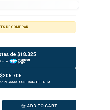
TES DE COMPRAR.
otas de
$18.325
do con
$206.706
con
PAGANDO CON TRANSFERENCIA
ADD TO CART