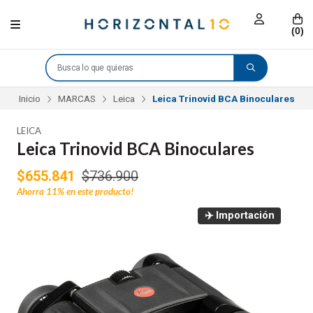
(
0
)
Inicio
MARCAS
Leica
Leica Trinovid BCA Binoculares
LEICA
Leica Trinovid BCA Binoculares
$655.841
$736.900
Ahorra
11%
en este producto!
✈️ Importación