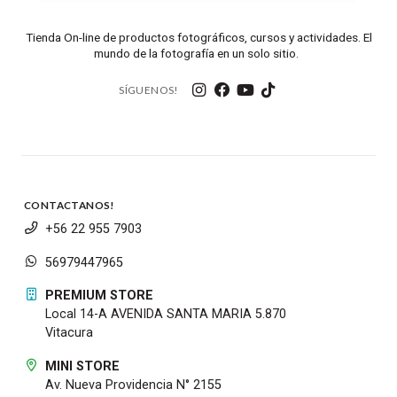
🎒 ¿Cuál elegir?
Tienda On-line de productos fotográficos, cursos y actividades. El
mundo de la fotografía en un solo sitio.
✅
8x20 BCA
: Ideal si buscas máxima
SÍGUENOS!
portabilidad y comodidad para sesiones
prolongadas de observación. Perfectos para
niños y usuarios con rostros estrechos.
✅
10x25 BCA
: Si priorizas el
detalle y
alcance
en un formato igualmente compacto,
este es el modelo ideal para ti.
CONTACTANOS!
+56 22 955 7903
56979447965
Artículos incluidos
PREMIUM STORE
Local 14-A AVENIDA SANTA MARIA 5.870
Binoculares Leica Trinovid BCA
Vitacura
Caso de Cordura
MINI STORE
Av. Nueva Providencia N° 2155
Correa para el cuello