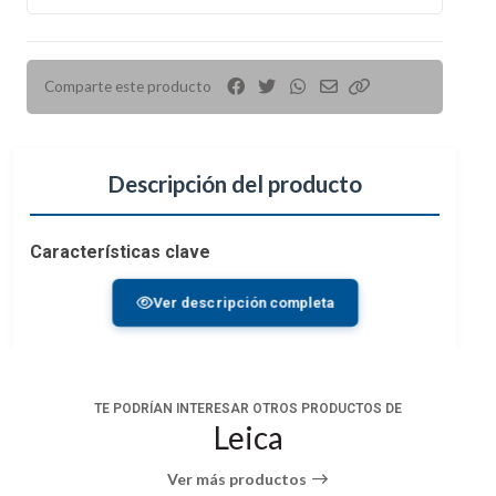
Comparte este producto
Descripción del producto
Características clave
Prismas de techo corregidos por fase P40
Ver descripción completa
Óptica HighLux totalmente multirecubido
Recubrimientos ópticos HDC y AquaDura
Configuración de puente cerrado / doble bisagra
Chasis de aluminio ligero y duradero
TE PODRÍAN INTERESAR OTROS PRODUCTOS DE
Rueda de enfoque central de bajo perfil
Leica
Oculares de goma retorcidas
Compacto: 4,3x3,6"
Ver más productos