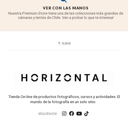
para el enfoque flotante y un motor de bobina de
VER CON LAS MANOS
voz (VCM) para el enfoque trasero para un
Nuestra Premium-Store tiene una de las colecciones más grandes de
accionamiento silencioso, independiente o
cámaras y lentes de Chile. Ven a probar lo que te interesa!
sincronizado a alta velocidad
Durabilidad mejorada y construcción resistente
a la intemperie para su uso en entornos hostiles
SUBIR
Respiración mínima de concentración
El revestimiento de esfera de aire (ASC) ayuda
a reducir significativamente el fantasma y el
destello de la lente
2 elementos UD para minimizar la aberración
cromática
2 lentes asféricas para una calidad de imagen
de borde a borde
Tienda On-line de productos fotográficos, cursos y actividades. El
mundo de la fotografía en un solo sitio.
Incluye un soporte de filtro de gel trasero
acoplable
SÍGUENOS!