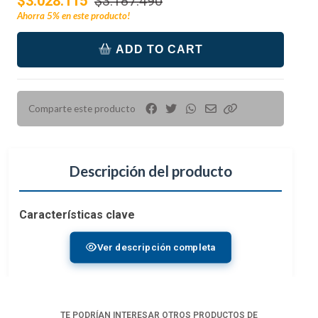
$3.028.115
$3.187.490
Ahorra
5%
en este producto!
ADD TO CART
Comparte este producto
Descripción del producto
Características clave
Fotograma completo | f/1.4 a f/16
Ver descripción completa
Lente híbrida ultra gran angular para fotos y
vídeos
Motor de bobina de voz + sistema Nano USM
AF
TE PODRÍAN INTERESAR OTROS PRODUCTOS DE