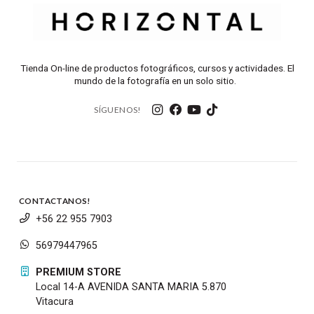
Tienda On-line de productos fotográficos, cursos y actividades. El
mundo de la fotografía en un solo sitio.
SÍGUENOS!
También se presentan tres elementos asféricos
de OGM (Óptica moldeada de vidrio) para
CONTACTANOS!
mejorar la nitidez y controlar la distorsión.
+56 22 955 7903
Los recubrimientos de Super Spectra (SSC), Air
56979447965
Sphere (ASC) y Subwavelength structure (SWC)
reducen el destello y el fantasma para mejorar
PREMIUM STORE
el contraste.
Local 14-A AVENIDA SANTA MARIA 5.870
El diafragma redondeado de 11 cuchillas crea
Vitacura