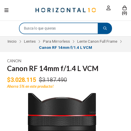
(
0
)
Inicio
Lentes
Para Mirrorless
Lente Canon Full Frame
Canon RF 14mm f/1.4 L VCM
CANON
Canon RF 14mm f/1.4 L VCM
$3.028.115
$3.187.490
Ahorra
5%
en este producto!