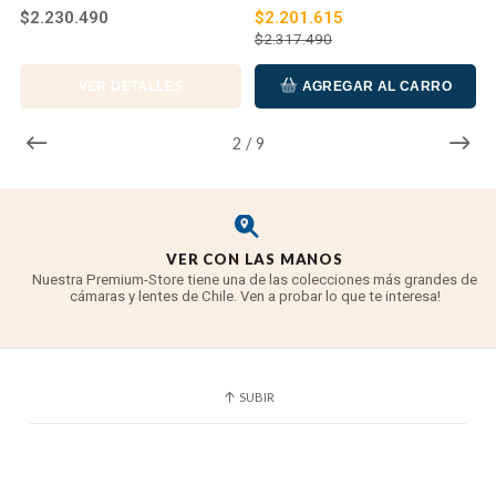
$2.230.490
$2.201.615
$2.317.490
VER DETALLES
AGREGAR AL CARRO
2
/
9
La impresionante apertura máxima f/1.4
proporciona control sobre la profundidad de
campo y también beneficia enormemente el
disparo con poca luz, lo que lo convierte en un
VER CON LAS MANOS
objetivo ideal para aplicaciones de
Nuestra Premium-Store tiene una de las colecciones más grandes de
astrofotografía.
cámaras y lentes de Chile. Ven a probar lo que te interesa!
El diseño óptico incluye elementos de
dispersión ultrabaja (UD), fluorita y óptica
refractiva de espectro azul (BR) para reducir las
SUBIR
aberraciones cromáticas para una claridad y
precisión del color impresionantes.