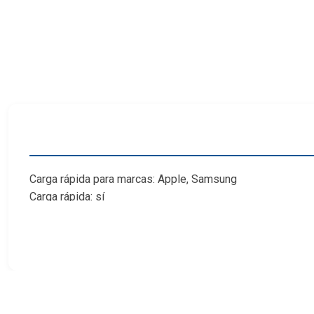
Carga rápida para marcas: Apple, Samsung
Carga rápida: sí
Características especiales: Modo nocturno
Fuente de alimentación: USB
Puerto de entrada: micro USB
Modos de salida de potencia inalámbrica: 5 W, 7,5 W, 10 