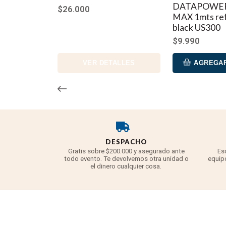
DATAPOWER
$26.000
MAX 1mts re
black US300
$9.990
VER DETALLES
AGREGAR
DESPACHO
Gratis sobre $200.000 y asegurado ante
Es
todo evento. Te devolvemos otra unidad o
equipo
el dinero cualquier cosa.