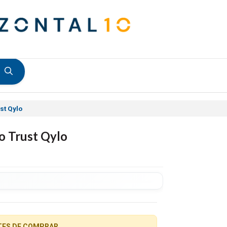
st Qylo
o Trust Qylo
TES DE COMPRAR.