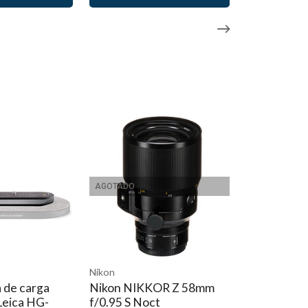
AGOTADO
Nikon
 de carga
Nikon NIKKOR Z 58mm
Leica HG-
f/0.95 S Noct