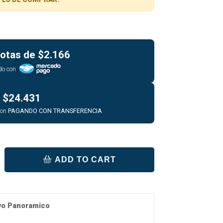
otas de
$2.166
do con
$24.431
con
PAGANDO CON TRANSFERENCIA
ADD TO CART
ivo Panoramico