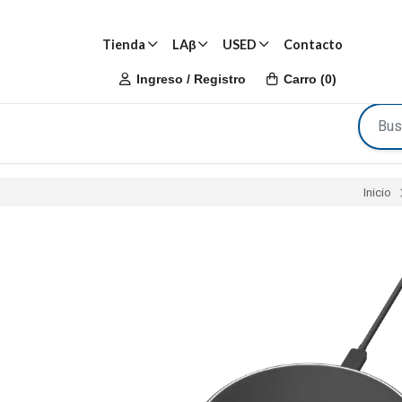
Tienda
LAβ
USED
Contacto
Ingreso / Registro
Carro
(
0
)
Inicio