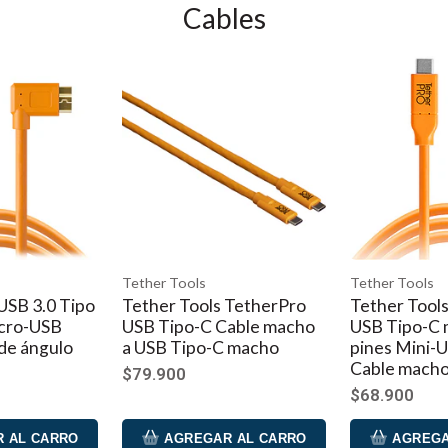
Cables
le iPhone Xr Apple iPhone Xs Apple iPhone Xs Max Samsung Ga
sung Galaxy S6 Edge+ Samsung Galaxy S7 Samsung Galaxy S7
y S10 Samsung Galaxy S10+ Samsung Galaxy S10e
ixel 3 Google Pixel 3XL Huawei Mate 20 Pro Huawei P30 Pro L
50 ThinQ Microsoft Lumia 850 Microsoft Lumia 950 Microsoft 
iaomi Mi MIX 2S Xiaomi Mi MIX 3
Tether Tools
Tether Tools
 TetherPro
Tether Tools TetherPro
Tether Tool
Cable macho
USB Tipo-C macho a 5
USB Tipo-C
C macho
pines Mini-USB 2.0 Tipo-B
3.0 Tipo A 
Cable macho
$68.900
$68.900
0/3.0 para carga rápida)
 AL CARRO
AGREGAR AL CARRO
AGREGA