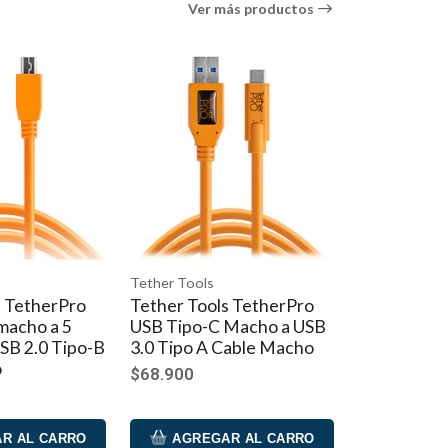
Ver más productos
laxy Note 5 Samsung Galaxy Note 8 Samsung Galaxy
 edge Samsung Galaxy S8 Samsung Galaxy S8+
G G3 LG G4 LG G7 ThinkQ LG G8 ThinQ LG G8s ThinQ
Lumia 950XL Nokia 8 Sirocco Nokia 9 PureView Sony
Tether Tools
s TetherPro
Tether Tools Cable
 Macho a USB
TetherPro USB Tipo C
Cable Macho
macho a Micro-USB 3.0
Tipo B Cable macho
$79.900
R AL CARRO
AGREGAR AL CARRO