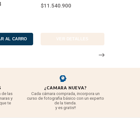
3
$11.540.900
R AL CARRO
VER DETALLES
S
¿CAMARA NUEVA?
REYE
 de las
Cada cámara comprada, incorpora un
3 años para
maras y
curso de fotografia básico con un experto
para 
 que te
de la tienda.
TODO lo q
y es gratis!!