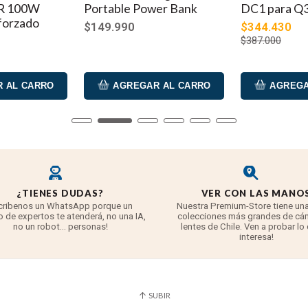
 100W
Portable Power Bank
DC1 para Q
forzado
$149.990
$344.430
$387.000
 AL CARRO
AGREGAR AL CARRO
AGREGA
¿TIENES DUDAS?
VER CON LAS MANO
cribenos un WhatsApp porque un
Nuestra Premium-Store tiene una
 de expertos te atenderá, no una IA,
colecciones más grandes de cá
no un robot... personas!
lentes de Chile. Ven a probar lo
interesa!
SUBIR