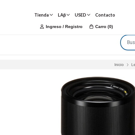
Tienda
LAβ
USED
Contacto
Ingreso / Registro
Carro
(
0
)
Inicio
L