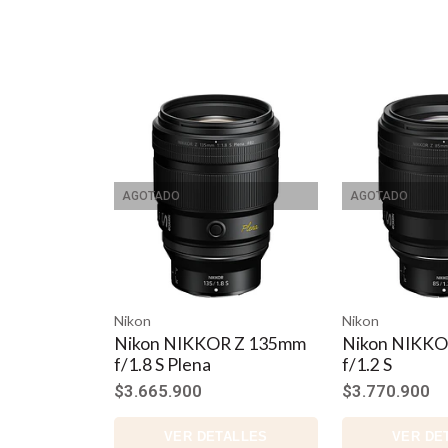
AGOTADO
AGOTADO
Nikon
Nikon
Nikon NIKKOR Z 135mm
Nikon NIKKO
f/1.8 S Plena
f/1.2 S
$3.665.900
$3.770.900
VER DETALLES
VER DE