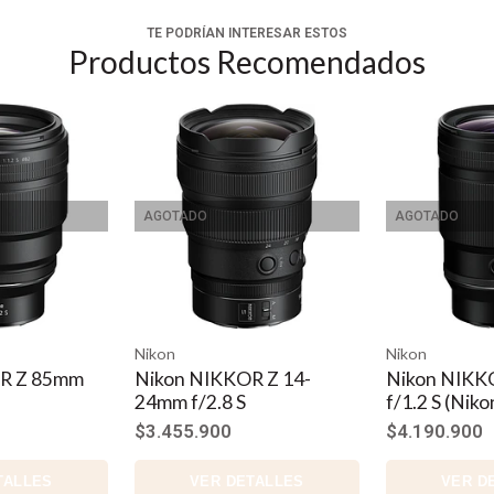
TE PODRÍAN INTERESAR ESTOS
Productos Recomendados
AGOTADO
AGOTADO
Nikon
Nikon
R Z 85mm
Nikon NIKKOR Z 14-
Nikon NIKK
24mm f/2.8 S
f/1.2 S (Niko
$3.455.900
$4.190.900
TALLES
VER DETALLES
VER D