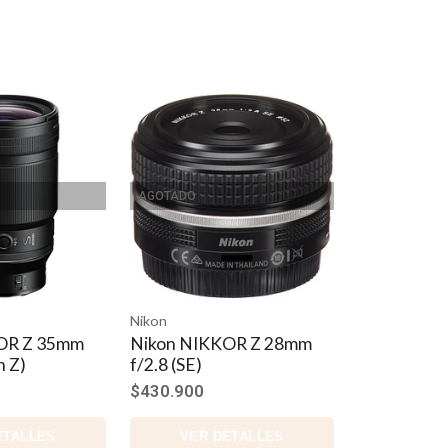
AGOTADO
Nikon
OR Z 35mm
Nikon NIKKOR Z 28mm
n Z)
f/2.8 (SE)
$430.900
ETALLES
VER DETALLES