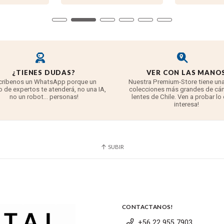
do para cámaras sin espejo Nikon con montura Z en formato FX,
¿TIENES DUDAS?
VER CON LAS MANO
ra una profundidad de campo impresionantemente poco profunda
cribenos un WhatsApp porque un
Nuestra Premium-Store tiene una
 de expertos te atenderá, no una IA,
colecciones más grandes de cá
 muy poca luz.
no un robot... personas!
lentes de Chile. Ven a probar lo
interesa!
SUBIR
CONTACTANOS!
+56 22 955 7903