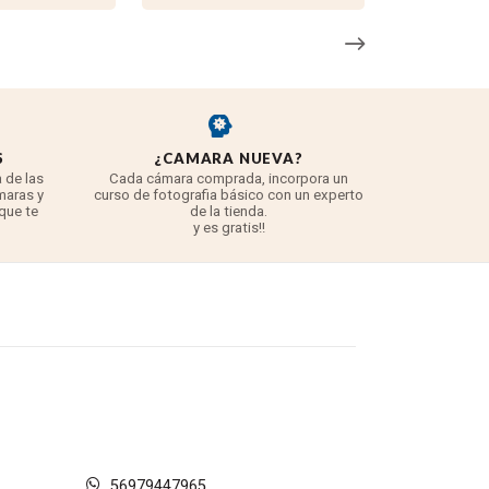
 pero también es compatible con los modelos DX, donde
S
¿CAMARA NUEVA?
REYE
 para obtener efectos dramáticos de enfoque
 de las
Cada cámara comprada, incorpora un
3 años para
maras y
curso de fotografia básico con un experto
para 
 que te
de la tienda.
TODO lo q
y es gratis!!
56979447965