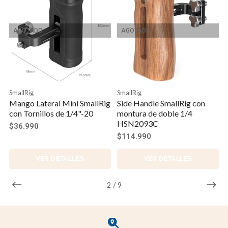
AGOTADO
AGOTADO
SmallRig
SmallRig
Mango Lateral Mini SmallRig
Side Handle SmallRig con
con Tornillos de 1/4"-20
montura de doble 1/4
HSN2093C
$36.990
$114.990
VER DETALLES
VER DETALLES
2
/
9