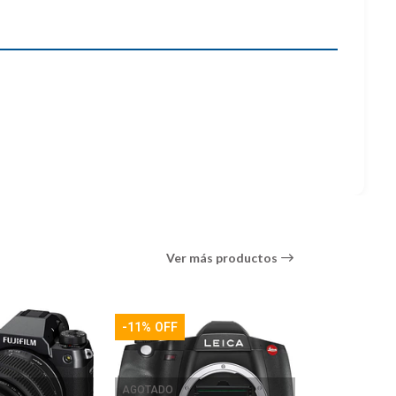
Ver más productos
rar un nuevo y potente sensor de 102MP y el
ignia de FUJIFILM, sino que demuestra ser una opción
 millones de puntos con una vista en vivo de 120 fps y
s nítidas al reducir el movimiento de la cámara y te
AGOTADO