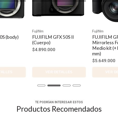
de enfoque automático mejorados y un seguimiento actualizado 
de hasta 8 fps con el obturador mecánico de alta velocidad de l
I.
Fujifilm
Leica
serie GFX y consolida la GFX100 II como una versátil y potente 
 50S II
FUJIFILM GFX 50S II
Leica S3 Me
Mirrorless Formato
DSLR Body
Medio kit (+ lente 35-70
$20.007.200
mm)
$22.480.000
$5.649.000
TALLES
VER DETALLES
VER D
TE PODRÍAN INTERESAR ESTOS
Productos Recomendados