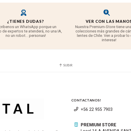
 resoluciones de hasta 8K/30p, o, en toda la amplitud del sens
 color en Da Vinci Resolve o Adobe Premiere Pro sin necesidad de
¿TIENES DUDAS?
VER CON LAS MANO
cribenos un WhatsApp porque un
Nuestra Premium-Store tiene una
 de expertos te atenderá, no una IA,
colecciones más grandes de cá
afía a velocidades de obturación más lentas con significativam
no un robot... personas!
lentes de Chile. Ven a probar lo
 en el cuerpo de hasta 8 pasos. Esto también significa un mejor
interesa!
elaciones de aspecto específicos para múltiples formatos de cin
SUBIR
PL, combina el sensor de gran formato de 55 mm de la GFX100 II
EMISTA y CABRIO de FUJIFILM. Además, la cámara ofrece dos mo
o de descompresión en la propia cámara.
CONTACTANOS!
+56 22 955 7903
PREMIUM STORE