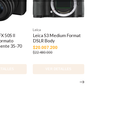
garantizan que tu sujeto permanezca enfocado sin
a cámara o graba video 4k/60p en toda la amplitud del
Fujifilm
cámara sin espejo de formato medio.
dium Format
FUJIFILM GFX 100S II
(Body)
$6.390.000
ETALLES
VER DETALLES