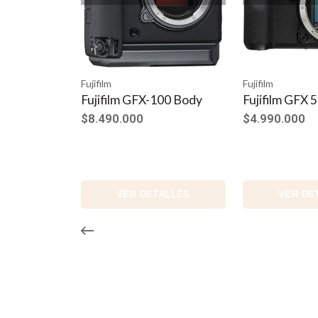
Rendimiento de Enfoque Automático Superior Algoritmos 
importar sus movimientos. Crea imágenes a una velocidad 
impresionante sensor de imagen de 55 mm de la GFX100 I
Fujifilm
Fujifilm
La introducción de estas nuevas características eleva la 
Fujifilm GFX 50S (body)
FUJIFILM GFX
(Cuerpo)
$4.990.000
$4.890.000
VER DETALLES
VER DE