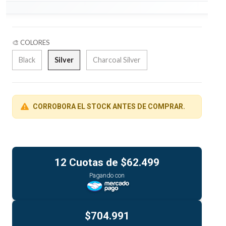
🎨 COLORES
Black
Silver
Charcoal Silver
CORROBORA EL STOCK ANTES DE COMPRAR.
12 Cuotas de
$62.499
Pagando con
$704.991