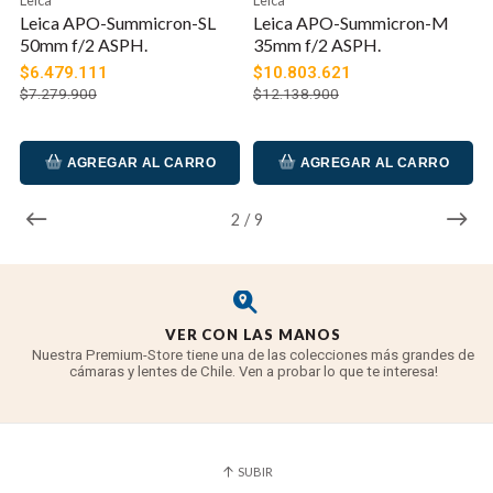
Mismo tamaño de filtro que todas las lentes
Leica APO-Summicron-SL
Leica APO-Summicron-M
APO-Summicron-SL
50mm f/2 ASPH.
35mm f/2 ASPH.
$6.479.111
$10.803.621
$7.279.900
$12.138.900
AGREGAR AL CARRO
AGREGAR AL CARRO
2
/
9
VER CON LAS MANOS
Nuestra Premium-Store tiene una de las colecciones más grandes de
cámaras y lentes de Chile. Ven a probar lo que te interesa!
SUBIR