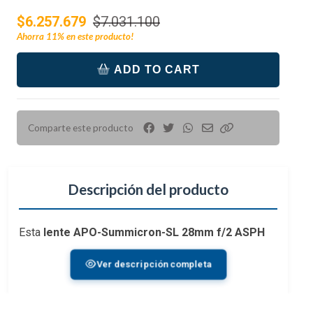
$6.257.679
$7.031.100
Ahorra
11%
en este producto!
ADD TO CART
Comparte este producto
Descripción del producto
Esta
lente APO-Summicron-SL 28mm f/2 ASPH
de
Leica
es un versátil primo gran angular diseñado
Ver descripción completa
para cámaras sin espejo de montaje en L de
fotograma completo. La brillante apertura f/2 logra
un equilibrio entre la velocidad y el peso y el tamaño