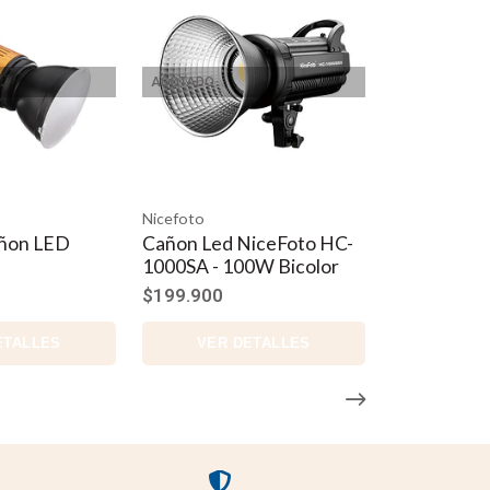
AGOTADO
Nicefoto
añon LED
Cañon Led NiceFoto HC-
1000SA - 100W Bicolor
$199.900
ETALLES
VER DETALLES