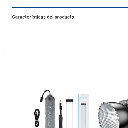
Características del producto:
Potencia de 100 W con ajuste continuo
CCT de luz diurna 5600 ± 200K
CRI: ≥95, TLCI: ≥95
Montaje tipo S con varios accesorios
Control de aplicaciones móviles
Ventilador de enfriamiento súper silencioso
Fuente de alimentación AC
Especificación:
Nombre del artículo Luz de video LED