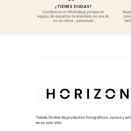
O
¿TIENES DUDAS?
asegurado ante
Escribenos un WhatsApp porque un
Nues
s otra unidad o
equipo de expertos te atenderá, no una IA,
cole
r cosa.
no un robot... personas!
len
Tienda On-line de productos fotográficos, cursos y act
en un solo sitio.