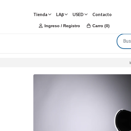
Tienda
LAβ
USED
Contacto
Ingreso / Registro
Carro
(
0
)