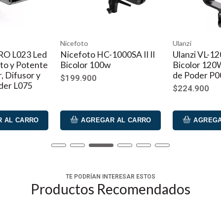
Nicefoto
Ulanzi
RO L023 Led
Nicefoto HC-1000SA II II
Ulanzi VL-12
to y Potente
Bicolor 100w
Bicolor 120
, Difusor y
de Poder P0
$199.900
der L075
$224.900
 AL CARRO
AGREGAR AL CARRO
AGREGA
TE PODRÍAN INTERESAR ESTOS
Productos Recomendados
o del ventilador