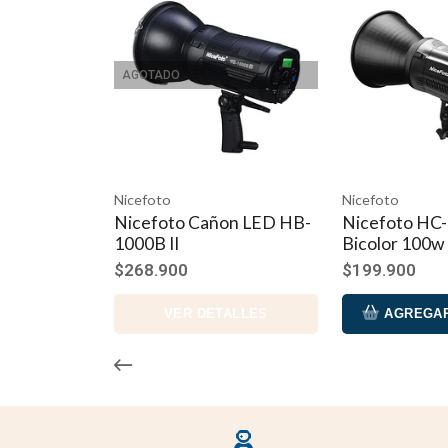
Fuente de alimentación Entrada AC90-240V 50-60HZ
Paquete / G.W 21.5 × 13 × 13cm 2.2KGS por unidad
AGOTADO
El equipo incluye:
Luz de video LED HC-1000BII con reflector = 1pc
adaptador de corriente PW-05 = 1pc
Nicefoto
Nicefoto
Nicefoto Cañon LED HB-
Nicefoto HC-1
cable de alimentación 5m = 1pc
1000B II
Bicolor 100w
$268.900
$199.900
Filtro de 5600 K = 1 pieza
Filtro de 3200 K = 1 pieza
VER DETALLES
AGREGAR
Adicional.
El control remoto CN-516 es opcional para comprar
Bolso traslado