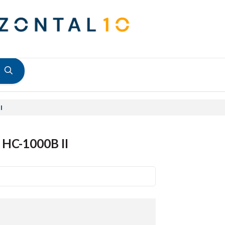
I
 HC-1000B II