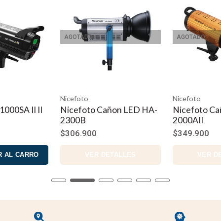
AGOTADO
AGOTADO
Nicefoto
Nicefoto
000SA II II
Nicefoto Cañon LED HA-
Nicefoto C
2300B
2000AII
$306.900
$349.900
 AL CARRO
VER DETALLES
VER D