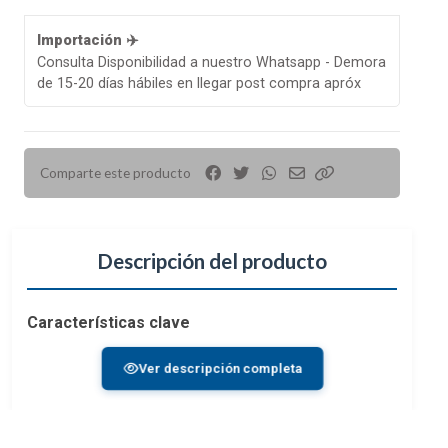
Importación ✈️
Consulta Disponibilidad a nuestro Whatsapp - Demora
de 15-20 días hábiles en llegar post compra apróx
Comparte este producto
Descripción del producto
Características clave
Sistema Micro Four Thirds | f/2.8 a f/22
Ver descripción completa
24-70 mm (equivalente a fotograma completo)
Zoom Gran Angular Rápido
Estabilizador óptico de imagen POWER
I.S dual de 5 ejes 2 Compatible