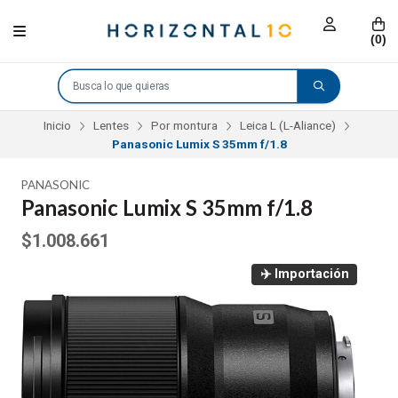
(
0
)
Inicio
Lentes
Por montura
Leica L (L-Aliance)
Panasonic Lumix S 35mm f/1.8
PANASONIC
Panasonic Lumix S 35mm f/1.8
$1.008.661
✈️ Importación