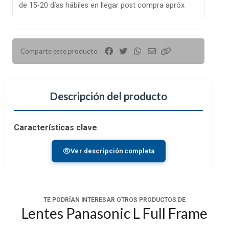
de 15-20 días hábiles en llegar post compra apróx
Comparte este producto
Descripción del producto
Características clave
Lente de montaje en L/formato de marco
Ver descripción completa
completo
Rango de apertura: f/1,8 a f/22
Sistema de enfoque automático de alta
velocidad
TE PODRÍAN INTERESAR OTROS PRODUCTOS DE
3 elementos asféricos, 3 elementos ED
Lentes Panasonic L Full Frame
Diafragma redondeado de 9 palas