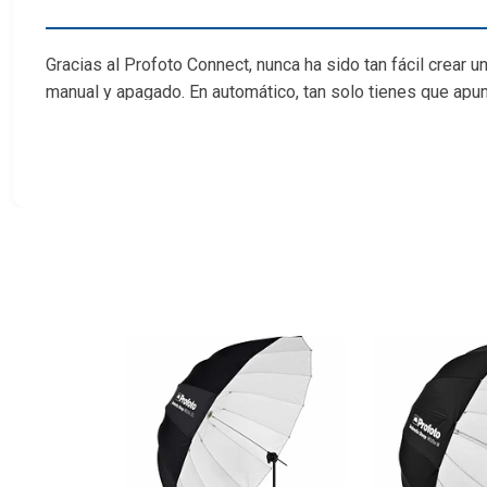
Gracias al Profoto Connect, nunca ha sido tan fácil crear u
manual y apagado. En automático, tan solo tienes que apun
Cambia al modo manual para ajustar la intensidad y obtener
Profoto Connnect es el disparador perfecto para empezar
podrás conseguir una hermosa luz natural cuando quieras 
Este disparador pequeño, ligero y cuidadosamente diseñad
natural que obtendrás con Profoto de manera increíblemen
El pack de Profoto Connect incluye el disparador Profoto 
Características
Disparador sin botones para todos los flashes AirTT
Acóplalo a la zapata de tu cámara para conectar de fo
Tres ajustes: Automático, manual y apagado. Modo aut
Pequeño, ligero y con un diseño minimalista