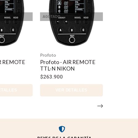
AGOTADO
Profoto
AIR REMOTE
Profoto - AIR REMOTE
TTL-N NIKON
$263.900
ETALLES
VER DETALLES