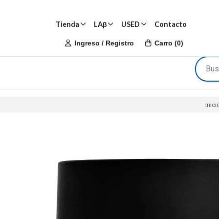
Tienda
LAβ
USED
Contacto
Ingreso / Registro
Carro
(
0
)
Inici