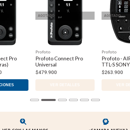
AGOTADO
AGOTADO
Profoto
Profoto
ect Pro
Profoto Connect Pro
Profoto - 
ras)
Universal
TTL-S SONY
0
$479.900
$263.900
CIONES
VER DETALLES
VER D