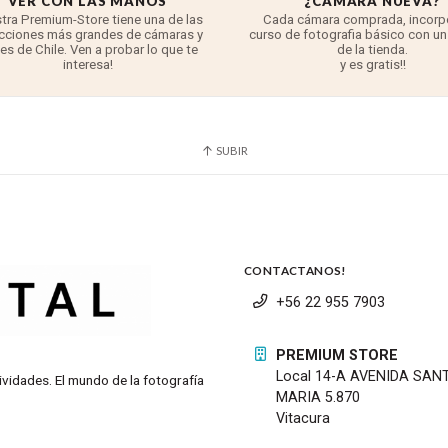
VER CON LAS MANOS
¿CAMARA NUEVA?
tra Premium-Store tiene una de las
Cada cámara comprada, incorp
cciones más grandes de cámaras y
curso de fotografia básico con un
tes de Chile. Ven a probar lo que te
de la tienda.
interesa!
y es gratis!!
SUBIR
CONTACTANOS!
+56 22 955 7903
PREMIUM STORE
Local 14-A AVENIDA SAN
ividades. El mundo de la fotografía
MARIA 5.870
Vitacura