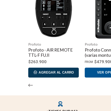
Profoto
Profoto
Profoto - AIR REMOTE
Profoto Conn
TTL-F FUJI
(varias montu
$263.900
$479.90
FROM
AGREGAR AL CARRO
VER OP