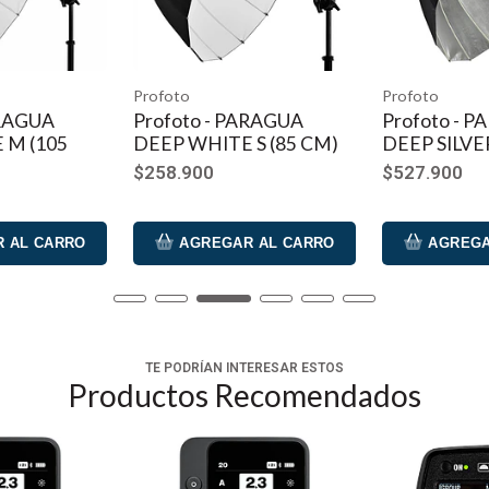
atible con iPhone 7 y versiones posteriores)
)
Profoto
Profoto
ARAGUA
Profoto - PARAGUA
Profoto - 
 M (105
DEEP WHITE S (85 CM)
DEEP SILVER
$258.900
$527.900
 AL CARRO
AGREGAR AL CARRO
AGREGA
TE PODRÍAN INTERESAR ESTOS
Productos Recomendados