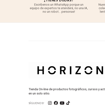
O
¿TIENES DUDAS?
asegurado ante
Escribenos un WhatsApp porque un
Nues
s otra unidad o
equipo de expertos te atenderá, no una IA,
cole
r cosa.
no un robot... personas!
len
Tienda On-line de productos fotográficos, cursos y act
en un solo sitio.
SÍGUENOS!