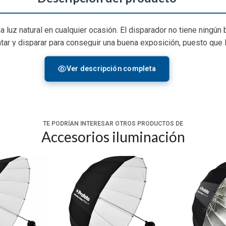
na luz natural en cualquier ocasión. El disparador no tiene ningún
tar y disparar para conseguir una buena exposición, puesto que l
 un control incluso mayor, ya sea manualmente o a través de la a
 y evolucionar. Independientemente de que seas un experto en l
Ver descripción completa
y que se adapte a tus necesidades.
o es compatible con todos los flashes AirTTL de Profoto. Pero s
te fácil, por lo que podrás concentrarte en lo que verdaderame
TE PODRÍAN INTERESAR OTROS PRODUCTOS DE
Accesorios iluminación
Connect, un cable para cargarlo (de USB-C a USB-A) y una funda p
L de Profoto
rma inalámbrica la cámara y el flash
omático: Apunta y dispara con intensidad del flash automática. 