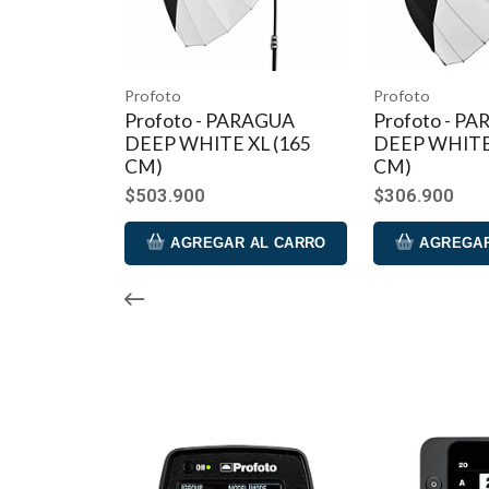
Conectividad inteligente con la app de Profoto (comp
Batería LiPo recargable integrada (30 h de autonomía
Profoto
Profoto
Profoto - PARAGUA
Profoto - P
DEEP WHITE XL (165
DEEP WHITE
CM)
CM)
$503.900
$306.900
AGREGAR AL CARRO
AGREGAR