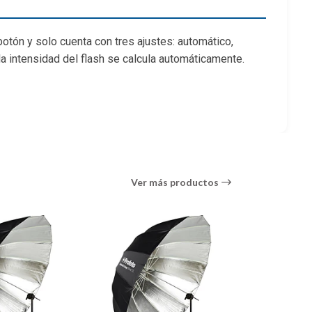
 botón y solo cuenta con tres ajustes: automático,
a intensidad del flash se calcula automáticamente.
pp de Profoto. Esta es la principal razón por la que
uz creada o estés adentrándote en este mundo, ahora
obre todo, te permitirá trabajar con la hermosa luz
nte importa: crear imágenes memorables.
Ver más productos
rotectora.
Modo manual: Cambia los ajustes del flash.