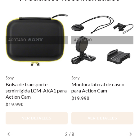
AGOTADO
AGOTADO
Sony
Sony
Bolsa de transporte
Montura lateral de casco
semirrígida LCM-AKA1 para
para Action Cam
Action Cam
$19.990
$19.990
VER DETALLES
VER DETALLES
2
/
8