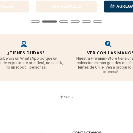
TALLES
VER DETALLES
AGREGA
¿TIENES DUDAS?
VER CON LAS MANO
cribenos un WhatsApp porque un
Nuestra Premium-Store tiene una
 de expertos te atenderá, no una IA,
colecciones más grandes de cá
no un robot... personas!
lentes de Chile. Ven a probar lo
interesa!
SUBIR
CONTACTANOS!