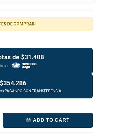
TES DE COMPRAR.
otas de
$31.408
do con
$354.286
con
PAGANDO CON TRANSFERENCIA
ADD TO CART