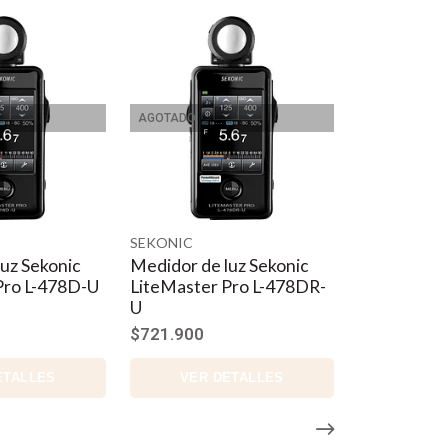
ción de 40°
onización del PC o sin cables
AGOTADO
 por debajo de 5 EV
n una precisión de una décima parada
SEKONIC
uz Sekonic
Medidor de luz Sekonic
Pro L-478D-U
LiteMaster Pro L-478DR-
U
$721.900
ETALLES
VER DETALLES