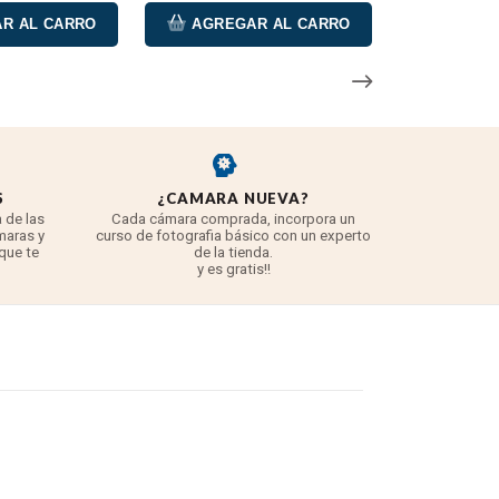
R AL CARRO
AGREGAR AL CARRO
S
¿CAMARA NUEVA?
REYE
 de las
Cada cámara comprada, incorpora un
3 años para
maras y
curso de fotografia básico con un experto
para 
 que te
de la tienda.
TODO lo q
y es gratis!!