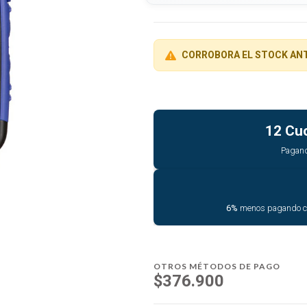
CORROBORA EL STOCK AN
12 Cu
Pagan
6%
menos pagando 
OTROS MÉTODOS DE PAGO
$376.900