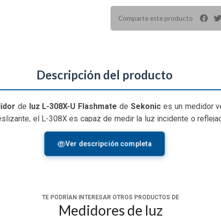
Comparte este producto
Descripción del producto
idor
de
luz L-308X-U Flashmate
de
Sekonic
es un medidor ve
slizante, el L-308X es capaz de medir la luz incidente o reflej
a ISO 100, trabajando con tiempos de exposición tan bajos com
Ver descripción completa
 un modo de foto para disparar con prioridad de apertura y ob
recisión de parada, y un modo Cine HD para aquellos que grab
oiluminada, que se puede personalizar a su gusto y se ilumina 
TE PODRÍAN INTERESAR OTROS PRODUCTOS DE
ción de PC y una opción de medición de flash inalámbrica. El L
Medidores de luz