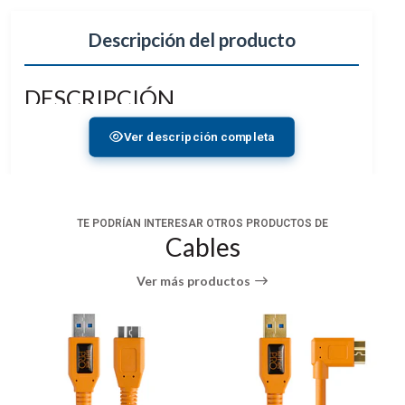
Descripción del producto
DESCRIPCIÓN
Muy Delgado y flexible
Ver descripción completa
Diseñado para gimbals
Compatibilidad HDMI V2.0
Soporta 4K & Ultra HD @60
Largo 55cm
TE PODRÍAN INTERESAR OTROS PRODUCTOS DE
Cables
Especificaciones
SmallRig Ultra Slim 4K HDMI 2957 es un cable HDMI
Ver más productos
de 55cm de alta calidad especialmente diseñado
para la plataforma de su cámara.
Es compatible con DSLR, monitores, transmisores y
receptores de video inalámbrico y otros