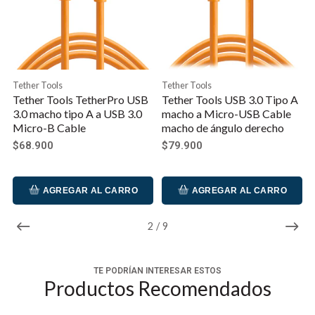
dispositivos con puertos HDMI de tamaño completo
(standard). Es la versión HDMI 2.0 y admite una
resolución de hasta 4K @ 60HZ y será compatible
con versiones anteriores.
Tether Tools
Tether Tools
El diseño ultradelgado con un diámetro exterior de
Tether Tools TetherPro USB
Tether Tools USB 3.0 Tipo A
3.0 macho tipo A a USB 3.0
macho a Micro-USB Cable
3.6 mm lo hace más delgado y suave que un cable
Micro-B Cable
macho de ángulo derecho
HDMI normal.
$68.900
$79.900
Los conectores de bajo perfil no bloquearán los
puertos adyacentes.
AGREGAR AL CARRO
AGREGAR AL CARRO
Es un cable HDMI perfecto para la plataforma de su
3
/
9
cámara con una longitud de cable de 55 cm.
El agarre para cables incluida para la gestión de
TE PODRÍAN INTERESAR ESTOS
Productos Recomendados
cables ayudará a que su plataforma esté ordenada.