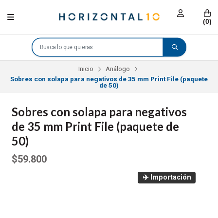
(
0
)
Inicio
Análogo
Sobres con solapa para negativos de 35 mm Print File (paquete
de 50)
Sobres con solapa para negativos
de 35 mm Print File (paquete de
50)
$59.800
✈️ Importación