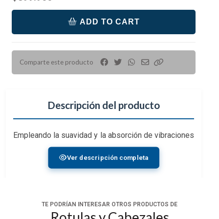
ADD TO CART
Comparte este producto
Descripción del producto
Empleando la suavidad y la absorción de vibraciones
de una cabeza de fluido con el equilibrio y el rango
Ver descripción completa
de movimiento de un cardán tradicional, la
cabeza
de
fluido Gimbal
de
Gitzo
es ideal para la fotografía
de vida silvestre y la observación de aves, incluso
para una observación extensa y con equipo pesado.
TE PODRÍAN INTERESAR OTROS PRODUCTOS DE
La cabeza soporta hasta 17,6 libras de engranaje y
Rotulas y Cabezales